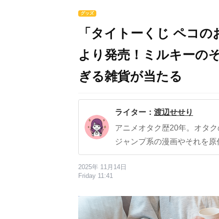
グッズ
「タイトーくじ ペコの
より発売！ミルキーの
ぎる雑貨が当たる
ライター：
渡辺せせり
アニメオタク歴20年。オタ
ジャンプ系の漫画やそれを原
2025年 11月14日
Friday 11:41