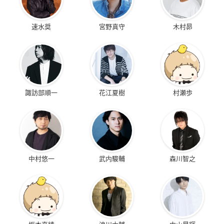
速水奨
宮野真守
木村昴
諏訪部順一
花江夏樹
村瀬歩
中村悠一
武内駿輔
森川智之