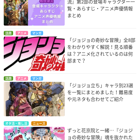
流』第2部の登場キャラクター一
覧・あらすじ・アニメ声優情報
まとめ
話題
アニメ
マンガ
「ジョジョの奇妙な冒険」全8部
をわかりやすく解説！見る順番
は？アニメ化されているのは何
部まで？
話題
アニメ
マンガ
「ジョジョ立ち」キャラ別23選
を一覧にまとめました！難易度
や元ネタも合わせてご紹介
オタ活・推し活
ニュース
ずっと花京院と一緒…『ジョジ
ョの奇妙な冒険』魂を抜かれた