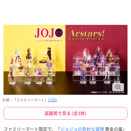
引用：「ファミリーマート」
公式X
高画質で見る (全3枚)
ファミリーマート限定で、『
ジョジョの奇妙な冒険
黄金の風』