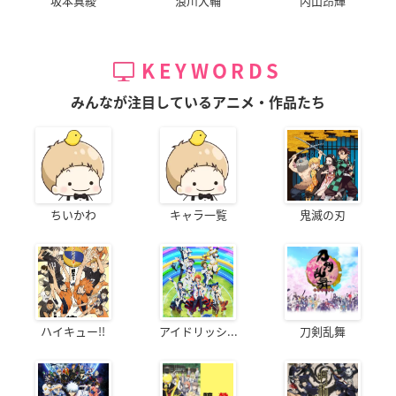
坂本真綾
浪川大輔
内山昂輝
KEYWORDS
みんなが注目しているアニメ・作品たち
ちいかわ
キャラ一覧
鬼滅の刃
ハイキュー!!
アイドリッシ...
刀剣乱舞