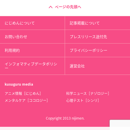
ページの先頭へ
にじめんについて
記事掲載について
お問い合わせ
プレスリリース送付先
利用規約
プライバシーポリシー
インフォマティブデータポリシ
運営会社
ー
kusuguru
media
アニメ情報［にじめん］
科学ニュース［ナゾロジー］
メンタルケア［ココロジー］
心理テスト［シンリ］
Copyright 2013 nijimen.