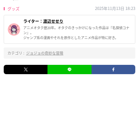
2025年11月13日 18:23
グッズ
ライター：
渡辺せせり
アニメオタク歴20年。オタクのきっかけになった作品は『名探偵コナ
ン』。
ジャンプ系の漫画やそれを原作としたアニメ作品が特に好き。
カテゴリ :
ジョジョの奇妙な冒険