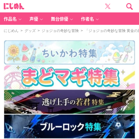
に
じ
め
ん
作品名
声優
舞台俳優
作者名
にじめん
>
グッズ
>
ジョジョの奇妙な冒険
> 「ジョジョの奇妙な冒険 黄金の