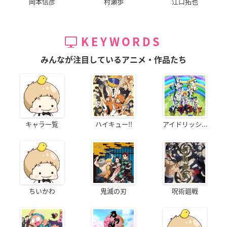
岡本信彦
村瀬歩
江口拓也
KEYWORDS
みんなが注目しているアニメ・作品たち
キャラ一覧
ハイキュー!!
アイドリッシ...
ちいかわ
鬼滅の刃
呪術廻戦