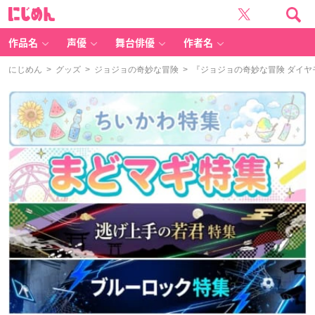
に
じ
め
ん
作品名
声優
舞台俳優
作者名
にじめん
>
グッズ
>
ジョジョの奇妙な冒険
> 『ジョジョの奇妙な冒険 ダイヤ