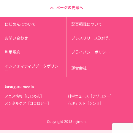
ページの先頭へ
にじめんについて
記事掲載について
お問い合わせ
プレスリリース送付先
利用規約
プライバシーポリシー
インフォマティブデータポリシ
運営会社
ー
kusuguru
media
アニメ情報［にじめん］
科学ニュース［ナゾロジー］
メンタルケア［ココロジー］
心理テスト［シンリ］
Copyright 2013 nijimen.