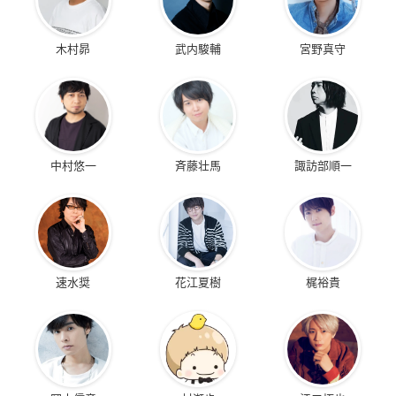
木村昴
武内駿輔
宮野真守
中村悠一
斉藤壮馬
諏訪部順一
速水奨
花江夏樹
梶裕貴