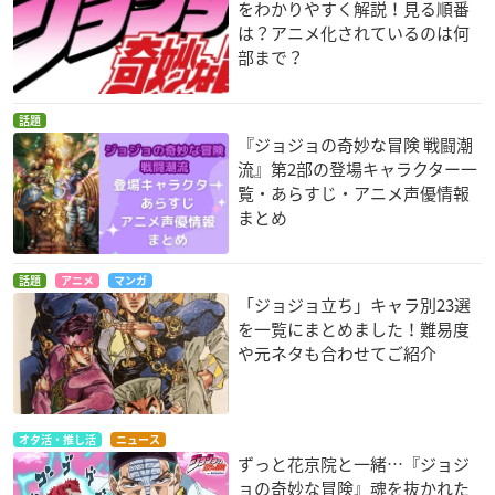
をわかりやすく解説！見る順番
は？アニメ化されているのは何
部まで？
話題
『ジョジョの奇妙な冒険 戦闘潮
流』第2部の登場キャラクター一
覧・あらすじ・アニメ声優情報
まとめ
話題
アニメ
マンガ
「ジョジョ立ち」キャラ別23選
を一覧にまとめました！難易度
や元ネタも合わせてご紹介
オタ活・推し活
ニュース
ずっと花京院と一緒…『ジョジ
ョの奇妙な冒険』魂を抜かれた