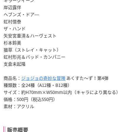
キラークイーン
岸辺露伴
ヘブンズ・ドア―
虹村億泰
ザ・ハンド
矢安宮重清＆ハーヴェスト
杉本鈴美
猫草（ストレイ・キャット）
虹村形兆＆バッド・カンパニー
支倉未起隆
商品名：
ジョジョの奇妙な冒険
あくすた～ず！第4弾
種類数：全24種（A12種・B12種）
サイズ：約H70mm×W50mm以内（キャラにより異なる）
価格：500円（税込550円）
素材：アクリル
販売概要