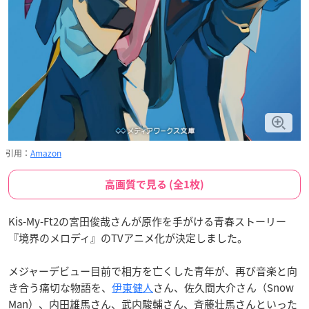
引用：
Amazon
高画質で見る (全1枚)
Kis-My-Ft2の宮田俊哉さんが原作を手がける青春ストーリー
『境界のメロディ』のTVアニメ化が決定しました。
メジャーデビュー目前で相方を亡くした青年が、再び音楽と向
き合う痛切な物語を、
伊東健人
さん、佐久間大介さん（Snow
Man）、内田雄馬さん、武内駿輔さん、斉藤壮馬さんといった