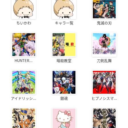
ちいかわ
キャラ一覧
鬼滅の刃
HUNTER...
暗殺教室
刀剣乱舞
アイドリッシ...
銀魂
ヒプノシスマ...