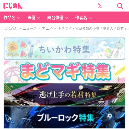
に
じ
め
ん
作品名
声優
舞台俳優
作者名
にじめん
>
ニュース
>
アニメ
> キスマイ・宮田俊哉の小説『境界のメロディ