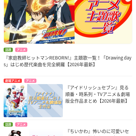
話題
アニメ
『家庭教師ヒットマンREBORN!』主題歌一覧！「Drawing day
s」はじめ歴代楽曲を完全網羅【2026年最新】
劇場アニメ
アニメ
『アイドリッシュセブン』見る
順番・時系列・TVアニメ＆劇場
版全作品まとめ【2026年最新】
話題
アニメ
『ちいかわ』怖いのに可愛いセ