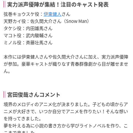
実力派声優陣が集結！注目のキャスト発表
弦巻キョウスケ役：
伊東健人
さん
天野カイ役：佐久間大介さん（Snow Man）
タケシ役：内田雄馬さん
マコト役：武内駿輔さん
ミノル役：斉藤壮馬さん
本作には伊東健人さんや佐久間大介さんに加え、実力派声優陣
が参加。豪華キャストが織りなす青春群像劇から目が離せませ
ん。
宮田俊哉さんコメント
境界のメロディのアニメ化が決まりました。子どもの頃からア
ニメが大好きで、いつか自分でアニメを作りたい！そんな想い
を持ってきました。
夢を叶える為に小説の書き方から学びライトノベルを作り、こ
こまで来ました。