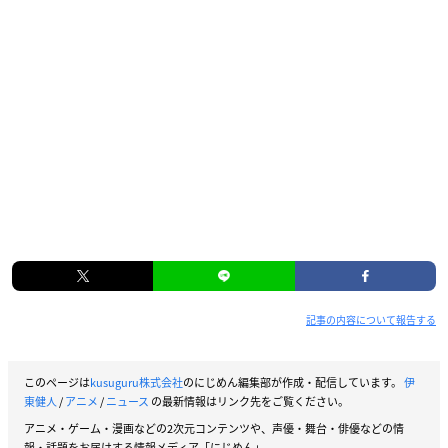
記事の内容について報告する
このページは
kusuguru株式会社
のにじめん編集部が作成・配信しています。
伊
東健人
/
アニメ
/
ニュース
の最新情報はリンク先をご覧ください。
アニメ・ゲーム・漫画などの2次元コンテンツや、声優・舞台・俳優などの情
報・話題をお届けする情報メディア「にじめん」。