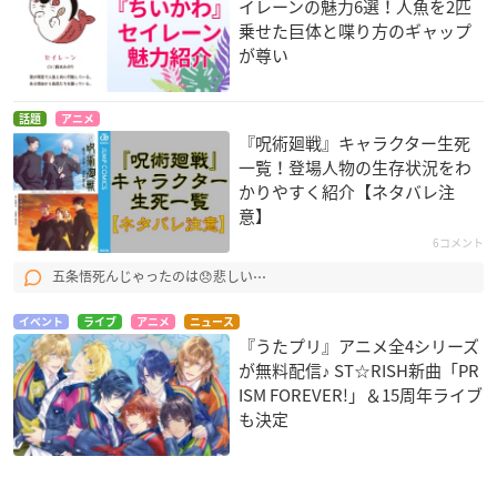
イレーンの魅力6選！人魚を2匹
乗せた巨体と喋り方のギャップ
が尊い
話題
アニメ
『呪術廻戦』キャラクター生死
一覧！登場人物の生存状況をわ
かりやすく紹介【ネタバレ注
意】
6コメント
五条悟死んじゃったのは😞悲しい⋯
イベント
ライブ
アニメ
ニュース
『うたプリ』アニメ全4シリーズ
が無料配信♪ ST☆RISH新曲「PR
ISM FOREVER!」＆15周年ライブ
も決定