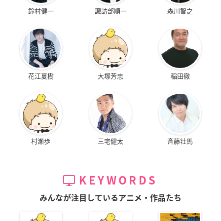
鈴村健一
諏訪部順一
森川智之
花江夏樹
大塚芳忠
稲田徹
村瀬歩
三宅健太
斉藤壮馬
KEYWORDS
みんなが注目しているアニメ・作品たち