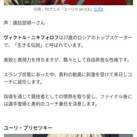
引用：TVアニメ『ユーリ!!! on ICE』
公式X
声：諏訪部順一さん
は27歳のロシアのトップスケーター
ヴィクトル・ニキフォロフ
で、「生きる伝説」と呼ばれています。
美貌と表現力を持ちますが、飄々として自由奔放な性格です。
スランプ状態にあった中、勇利の動画に刺激を受けて来日しコ
ーチに就任します。
指導を通じて競技者としての情熱を取り戻し、ファイナル後に
は選手復帰と勇利のコーチ兼任を決意します。
ユーリ・プリセツキー