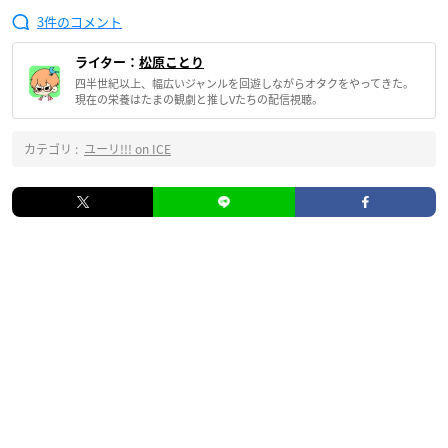
3
ライター：
松原ことり
四半世紀以上、幅広いジャンルを回遊しながらオタクをやってきた。
現在の栄養はたまの観劇と推しVたちの配信視聴。
カテゴリ :
ユーリ!!! on ICE