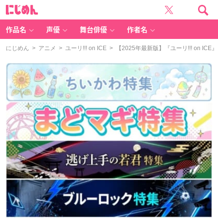
に
じ
め
ん
作品名
声優
舞台俳優
作者名
にじめん
>
アニメ
>
ユーリ!!! on ICE
> 【2025年最新版】『ユーリ!!! on