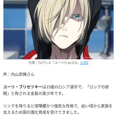
引用：TVアニメ『ユーリ!!! on ICE』
公式X
声：内山昂輝さん
は15歳のロシア選手で、「ロシアの妖
ユーリ・プリセツキー
精」と称される金髪の美少年です。
リンクを降りると喧嘩腰かつ強気な性格で、幼い頃から家族を
支えるため国の強化育成を受けてきました。