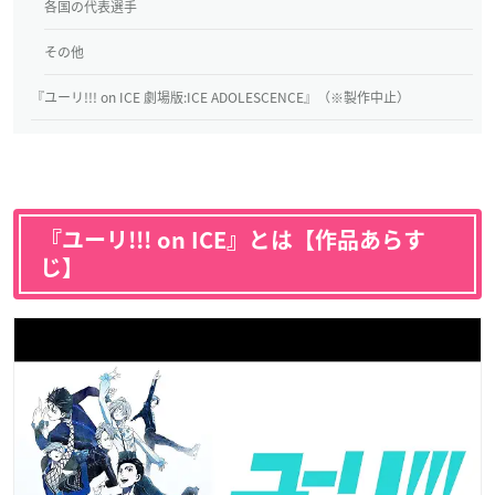
各国の代表選手
その他
『ユーリ!!! on ICE 劇場版:ICE ADOLESCENCE』（※製作中止）
『ユーリ!!! on ICE』とは【作品あらす
じ】