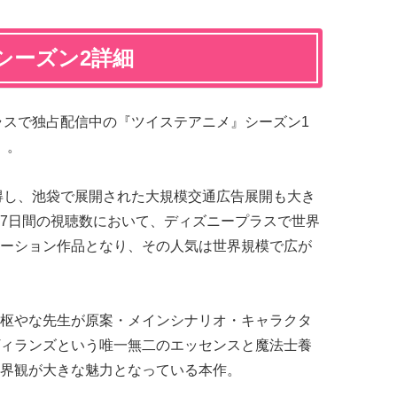
シーズン2詳細
プラスで独占配信中の『ツイステアニメ』シーズン1
」。
得し、池袋で展開された大規模交通広告展開も大き
7日間の視聴数において、ディズニープラスで世界
ーション作品となり、その人気は世界規模で広が
枢やな先生が原案・メインシナリオ・キャラクタ
ィランズという唯一無二のエッセンスと魔法士養
界観が大きな魅力となっている本作。