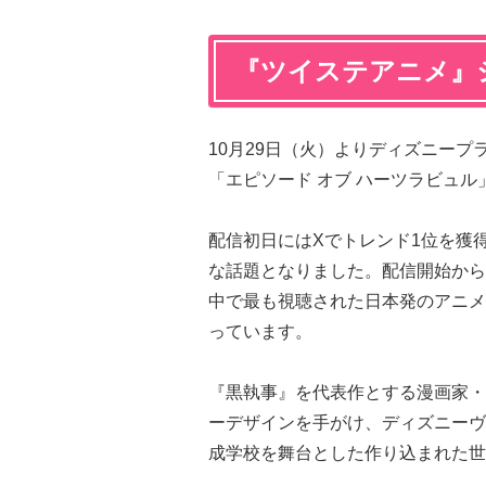
『ツイステアニメ』
10月29日（火）よりディズニー
「エピソード オブ ハーツラビュル
配信初日にはXでトレンド1位を獲
な話題となりました。配信開始から
中で最も視聴された日本発のアニメ
っています。
『黒執事』を代表作とする漫画家・
ーデザインを手がけ、ディズニーヴ
成学校を舞台とした作り込まれた世