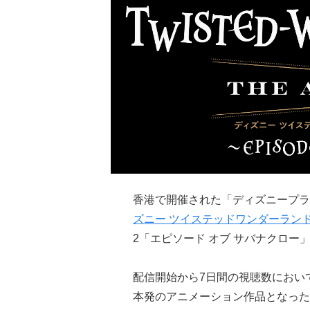
香港で開催された「ディズニープラ
ズニー ツイステッドワンダーラン
2「エピソード オブ サバナクロー
配信開始から7日間の視聴数におい
本発のアニメーション作品となった