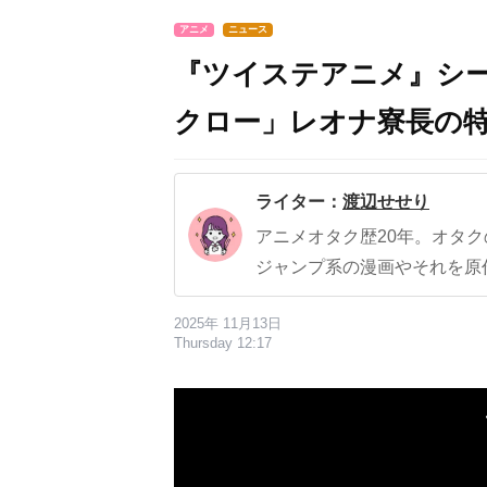
アニメ
ニュース
『ツイステアニメ』シー
クロー」レオナ寮長の
ライター：
渡辺せせり
アニメオタク歴20年。オタ
ジャンプ系の漫画やそれを原
2025年 11月13日
Thursday 12:17