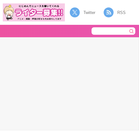
Twitter
RSS