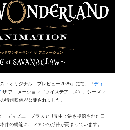
ス・オリジナル・プレビュー2025」にて、『
ディ
ド
ザ アニメーション（ツイステアニメ）』シーズン
」の特別映像が公開されました。
て、ディズニープラスで世界中で最も視聴された日
本作の続編に、ファンの期待が高まっています。