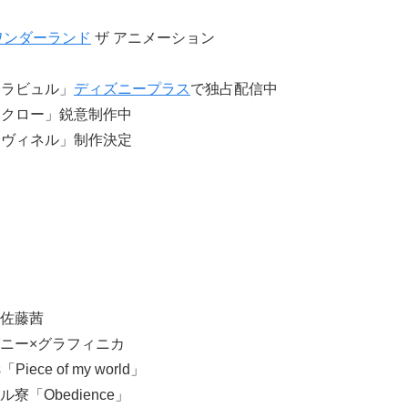
ワンダーランド
ザ アニメーション
ツラビュル」
ディズニープラス
で独占配信中
ナクロー」鋭意制作中
タヴィネル」制作決定
佐藤茜
ニー×グラフィニカ
ece of my world」
「Obedience」