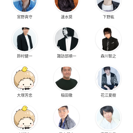
宮野真守
速水奨
下野紘
鈴村健一
諏訪部順一
森川智之
大塚芳忠
稲田徹
花江夏樹