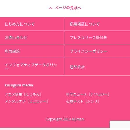
ページの先頭へ
にじめんについて
記事掲載について
お問い合わせ
プレスリリース送付先
利用規約
プライバシーポリシー
インフォマティブデータポリシ
運営会社
ー
kusuguru
media
アニメ情報［にじめん］
科学ニュース［ナゾロジー］
メンタルケア［ココロジー］
心理テスト［シンリ］
Copyright 2013 nijimen.