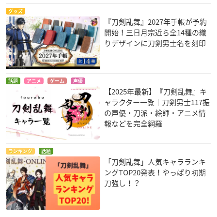
グッズ
『刀剣乱舞』2027年手帳が予約
開始！三日月宗近ら全14種の織
りデザインに刀剣男士名を刻印
話題
アニメ
ゲーム
声優
【2025年最新】『刀剣乱舞』キ
ャラクター一覧｜刀剣男士117振
の声優・刀派・絵師・アニメ情
報などを完全網羅
ランキング
話題
「刀剣乱舞」人気キャラランキ
ングTOP20発表！やっぱり初期
刀強し！？