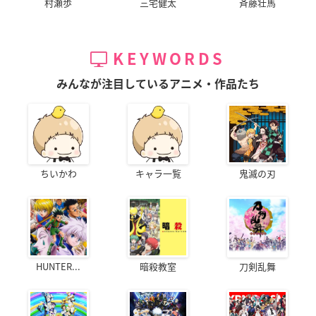
村瀬歩
三宅健太
斉藤壮馬
KEYWORDS
みんなが注目しているアニメ・作品たち
ちいかわ
キャラ一覧
鬼滅の刃
HUNTER...
暗殺教室
刀剣乱舞