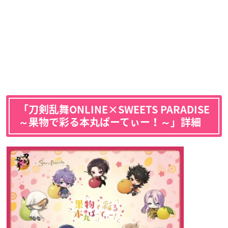
「刀剣乱舞ONLINE×SWEETS PARADISE
～果物で彩る本丸ぱーてぃー！～」詳細