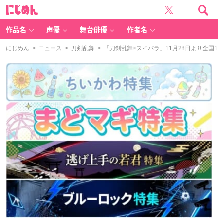
に
じ
め
ん
作品名
声優
舞台俳優
作者名
にじめん
>
ニュース
>
刀剣乱舞
> 「刀剣乱舞×スイパラ」11月28日より全