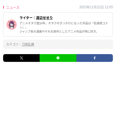
2025年11月22日 12:05
ニュース
ライター：
渡辺せせり
アニメオタク歴20年。オタクのきっかけになった作品は『名探偵コナ
ン』。
ジャンプ系の漫画やそれを原作としたアニメ作品が特に好き。
カテゴリ :
刀剣乱舞