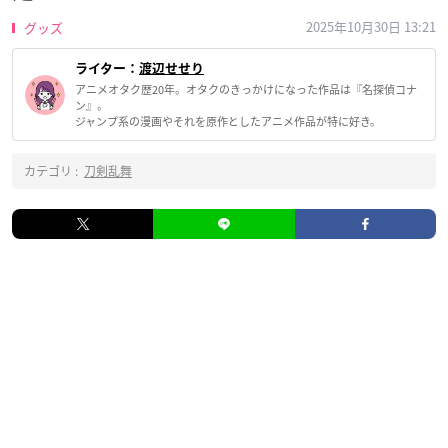
2025年10月30日 13:21
グッズ
ライター：
渡辺せせり
アニメオタク歴20年。オタクのきっかけになった作品は『名探偵コナ
ン』。
ジャンプ系の漫画やそれを原作としたアニメ作品が特に好き。
カテゴリ :
刀剣乱舞