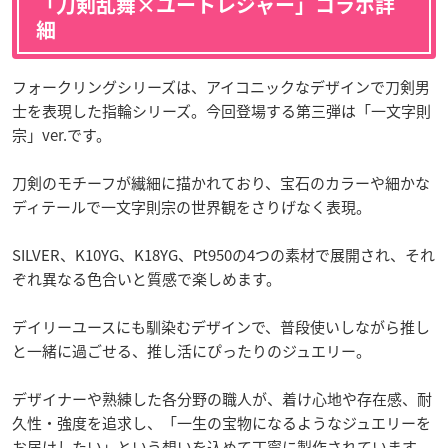
「刀剣乱舞×ユートレジャー」コラボ詳
細
フォークリングシリーズは、アイコニックなデザインで刀剣男
士を表現した指輪シリーズ。今回登場する第三弾は「一文字則
宗」ver.です。
刀剣のモチーフが繊細に描かれており、宝石のカラーや細かな
ディテールで一文字則宗の世界観をさりげなく表現。
SILVER、K10YG、K18YG、Pt950の4つの素材で展開され、それ
ぞれ異なる色合いと質感で楽しめます。
デイリーユースにも馴染むデザインで、普段使いしながら推し
と一緒に過ごせる、推し活にぴったりのジュエリー。
デザイナーや熟練した各分野の職人が、着け心地や存在感、耐
久性・強度を追求し、「一生の宝物になるようなジュエリーを
お届けしたい」という想いを込めて丁寧に製作されています。