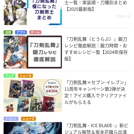
士一覧｜実装順・刀種別まとめ
【2025最新版】
2コメント
話題
アプリ
ゲーム
『刀剣乱舞（とうらぶ）』鍛刀
レシピ徹底解説｜鍛刀時間・お
すすめレシピ一覧【2024年保存
版】
フェア
ニュース
「刀剣乱舞×セブン-イレブン」
11周年キャンペーン第2弾が決
定！アイス購入でクリアファイ
ルがもらえる
イベント
ニュース
『刀剣乱舞 – ICE BLADE -』新ビ
ジュアル解禁＆坂本花織ら出演