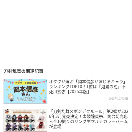
刀剣乱舞の関連記事
オタクが選ぶ「岡本信彦が演じるキャラ」
ランキングTOP10！1位は『鬼滅の刃』不
死川玄弥【2025年版】
2025年10月24日
「刀剣乱舞×ポンデクルール」第2弾が202
6年3月発売決定！太鼓鐘貞宗、燭台切光忠
ら全10振りのリング型マルチカラーバーム
が登場