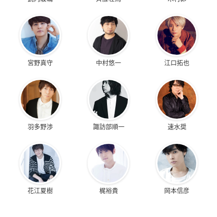
宮野真守
中村悠一
江口拓也
羽多野渉
諏訪部順一
速水奨
花江夏樹
梶裕貴
岡本信彦