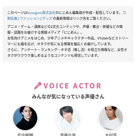
このページは
kusuguru株式会社
のにじめん編集部が作成・配信しています。
刀
剣乱舞
/
ファッション
/
グッズ
の最新情報はリンク先をご覧ください。
アニメ・ゲーム・漫画などの2次元コンテンツや、声優・舞台・俳優などの情
報・話題をお届けする情報メディア「にじめん」。
女性向けアニメをはじめ、少年アニメやキャラクター作品、VTuberなどストリー
マーにも幅を広げ、オタクが気になる情報を幅広くお届けしています。
さらに、アンケート・ランキング・オタ活（推し活）お役立ち情報など、女性オ
タクがワクワク楽しめるようなコンテンツも発信しています。
VOICE ACTOR
みんなが気になっている声優さん
武内駿輔
斉藤壮馬
木村昴