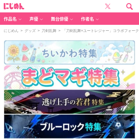
に
じ
め
ん
作品名
声優
舞台俳優
作者名
にじめん
>
グッズ
>
刀剣乱舞
> 「刀剣乱舞×ユートレジャー」コラボフォーク