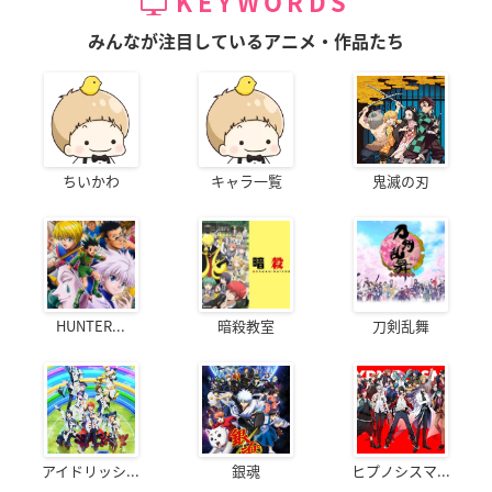
KEYWORDS
みんなが注目しているアニメ・作品たち
ちいかわ
キャラ一覧
鬼滅の刃
HUNTER...
暗殺教室
刀剣乱舞
アイドリッシ...
銀魂
ヒプノシスマ...