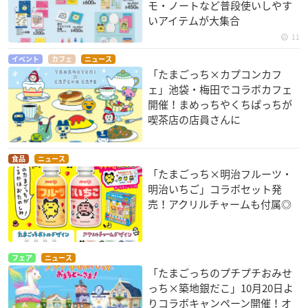
モ・ノートなど普段使いしやす
いアイテムが大集合
11
イベント
カフェ
ニュース
「たまごっち×カプコンカフ
ェ」池袋・梅田でコラボカフェ
開催！まめっちやくちぱっちが
喫茶店の店員さんに
食品
ニュース
「たまごっち×明治フルーツ・
明治いちご」コラボセット発
売！アクリルチャームも付属◎
フェア
ニュース
「たまごっちのプチプチおみせ
っち×築地銀だこ」10月20日よ
りコラボキャンペーン開催！オ