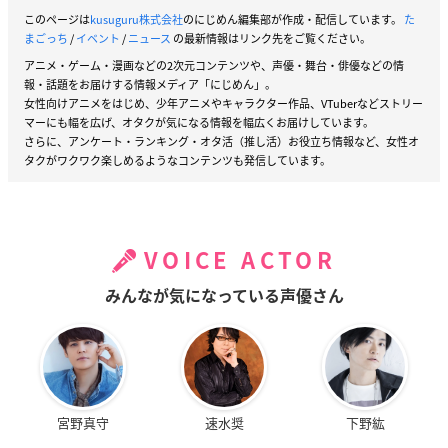
このページは
kusuguru株式会社
のにじめん編集部が作成・配信しています。
た
まごっち
/
イベント
/
ニュース
の最新情報はリンク先をご覧ください。
アニメ・ゲーム・漫画などの2次元コンテンツや、声優・舞台・俳優などの情
報・話題をお届けする情報メディア「にじめん」。
女性向けアニメをはじめ、少年アニメやキャラクター作品、VTuberなどストリー
マーにも幅を広げ、オタクが気になる情報を幅広くお届けしています。
さらに、アンケート・ランキング・オタ活（推し活）お役立ち情報など、女性オ
タクがワクワク楽しめるようなコンテンツも発信しています。
VOICE ACTOR
みんなが気になっている声優さん
宮野真守
速水奨
下野紘