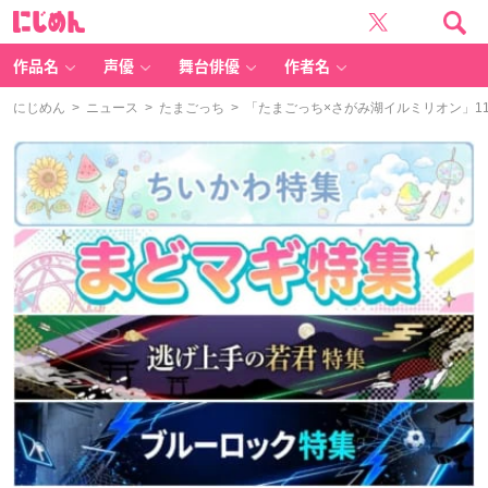
に
じ
め
ん
作品名
声優
舞台俳優
作者名
にじめん
>
ニュース
>
たまごっち
> 「たまごっち×さがみ湖イルミリオン」11