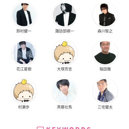
鈴村健一
諏訪部順一
森川智之
花江夏樹
大塚芳忠
稲田徹
村瀬歩
斉藤壮馬
三宅健太