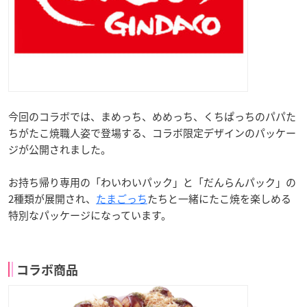
今回のコラボでは、まめっち、めめっち、くちぱっちのパパた
ちがたこ焼職人姿で登場する、コラボ限定デザインのパッケー
ジが公開されました。
お持ち帰り専用の「わいわいパック」と「だんらんパック」の
2種類が展開され、
たまごっち
たちと一緒にたこ焼を楽しめる
特別なパッケージになっています。
コラボ商品