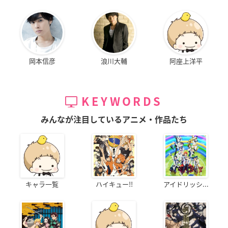
岡本信彦
浪川大輔
阿座上洋平
KEYWORDS
みんなが注目しているアニメ・作品たち
キャラ一覧
ハイキュー!!
アイドリッシ...