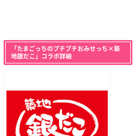
「たまごっちのプチプチおみせっち×築
地銀だこ」コラボ詳細