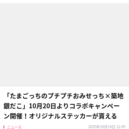
「たまごっちのプチプチおみせっち×築地
銀だこ」10月20日よりコラボキャンペー
ン開催！オリジナルステッカーが貰える
2025年10月14日 12:45
ニュース