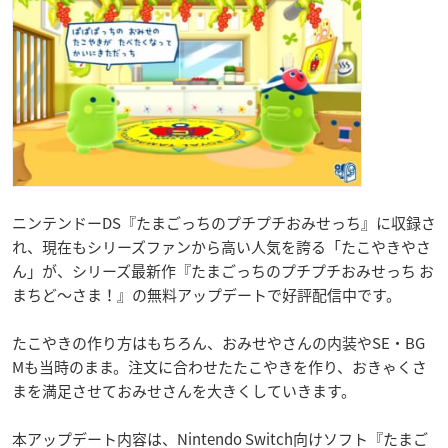
ニンテンドーDS『たまごっちのプチプチおみせっち』に収録さ
れ、現在もシリーズファンから高い人気を誇る「たこやきやさ
ん」が、シリーズ最新作『たまごっちのプチプチおみせっち お
まちど～さま！』の無料アップデートで好評配信中です。
たこやきの作り方はもちろん、おみせやさんの内装やSE・BG
Mも当時のまま。注文に合わせたたこやきを作り、おきゃくさ
まを満足させておみせさんを大きくしていきます。
本アップデート内容は、Nintendo Switch向けソフト『たまご