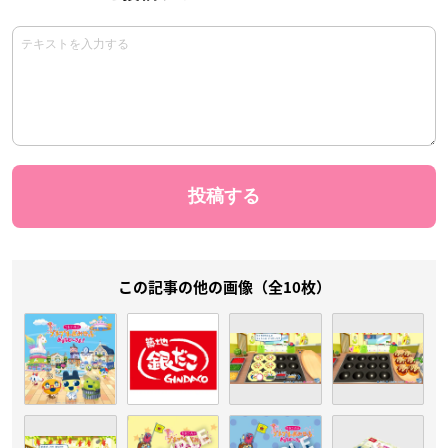
この記事の他の画像（全10枚）