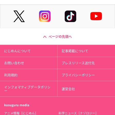
ページの先頭へ
にじめんについて
記事掲載について
お問い合わせ
プレスリリース送付先
利用規約
プライバシーポリシー
インフォマティブデータポリシ
運営会社
ー
kusuguru
media
アニメ情報［にじめん］
科学ニュース［ナゾロジー］