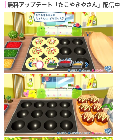
無料アップデート「たこやきやさん」配信中