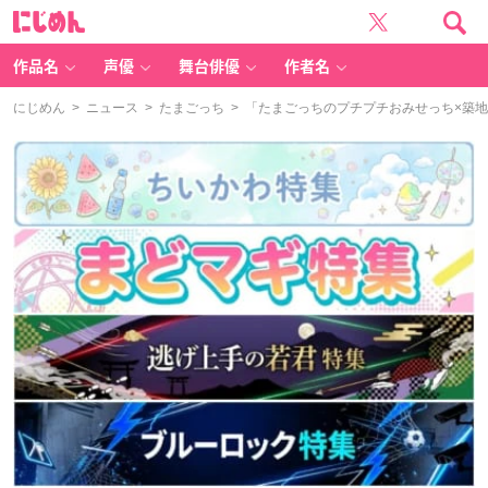
に
じ
め
ん
作品名
声優
舞台俳優
作者名
にじめん
>
ニュース
>
たまごっち
> 「たまごっちのプチプチおみせっち×築地