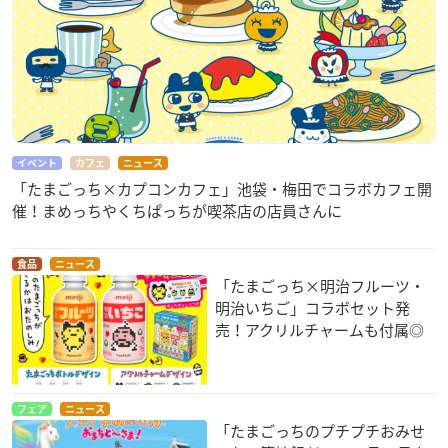
イベント
カフェ
ニュース
「たまごっち×カプコンカフェ」池袋・梅田でコラボカフェ開
催！まめっちやくちぱっちが喫茶店の店員さんに
食品
ニュース
「たまごっち×明治フルーツ・
明治いちご」コラボセット発
売！アクリルチャームも付属◎
フェア
ニュース
「たまごっちのプチプチおみせ