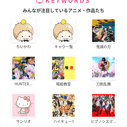
KEYWORDS
みんなが注目しているアニメ・作品たち
ちいかわ
キャラ一覧
鬼滅の刃
HUNTER...
暗殺教室
刀剣乱舞
サンリオ
ハイキュー!!
ヒプノシスマ...