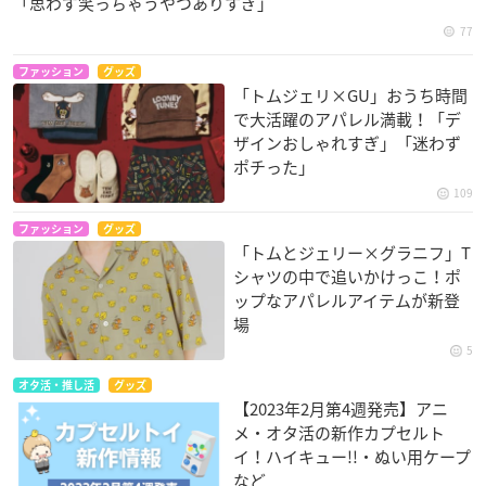
「思わず笑っちゃうやつありすぎ」
77
ファッション
グッズ
「トムジェリ×GU」おうち時間
で大活躍のアパレル満載！「デ
ザインおしゃれすぎ」「迷わず
ポチった」
109
ファッション
グッズ
「トムとジェリー×グラニフ」T
シャツの中で追いかけっこ！ポ
ップなアパレルアイテムが新登
場
5
オタ活・推し活
グッズ
【2023年2月第4週発売】アニ
メ・オタ活の新作カプセルト
イ！ハイキュー!!・ぬい用ケープ
など