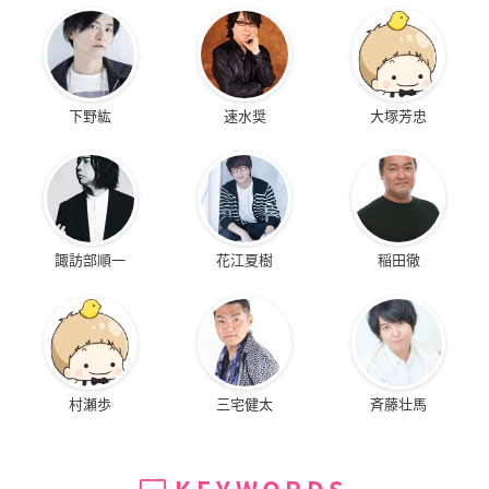
下野紘
速水奨
大塚芳忠
諏訪部順一
花江夏樹
稲田徹
村瀬歩
三宅健太
斉藤壮馬