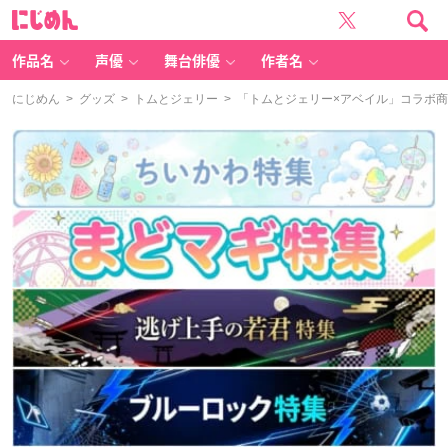
に
じ
め
ん
作品名
声優
舞台俳優
作者名
にじめん
>
グッズ
>
トムとジェリー
> 「トムとジェリー×アベイル」コラボ