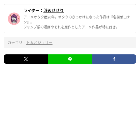
ライター：
渡辺せせり
アニメオタク歴20年。オタクのきっかけになった作品は『名探偵コナ
ン』。
ジャンプ系の漫画やそれを原作としたアニメ作品が特に好き。
カテゴリ :
トムとジェリー