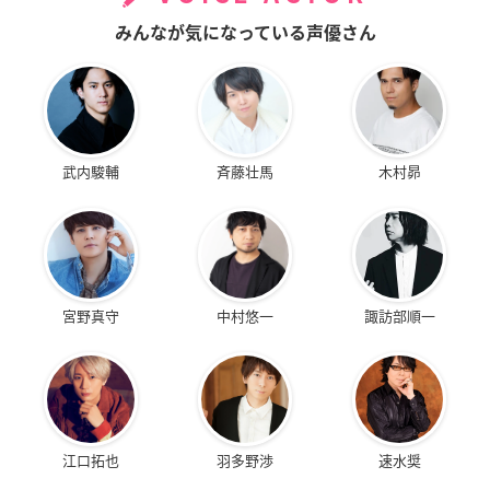
みんなが気になっている声優さん
武内駿輔
斉藤壮馬
木村昴
宮野真守
中村悠一
諏訪部順一
江口拓也
羽多野渉
速水奨