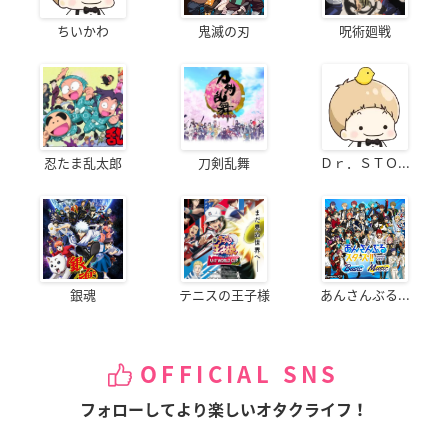
ちいかわ
鬼滅の刃
呪術廻戦
忍たま乱太郎
刀剣乱舞
Ｄｒ．ＳＴＯ...
銀魂
テニスの王子様
あんさんぶる...
OFFICIAL SNS
フォローしてより楽しいオタクライフ！