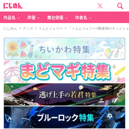
に
じ
め
ん
作品名
声優
舞台俳優
作者名
にじめん
>
グッズ
>
トムとジェリー
> 「トムとジェリー×郵便局のネットシ