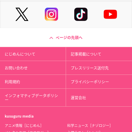
ページの先頭へ
にじめんについて
記事掲載について
お問い合わせ
プレスリリース送付先
利用規約
プライバシーポリシー
インフォマティブデータポリシ
運営会社
ー
kusuguru
media
アニメ情報［にじめん］
科学ニュース［ナゾロジー］