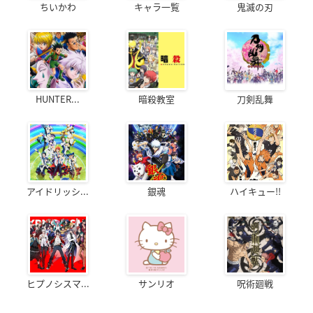
ちいかわ
キャラ一覧
鬼滅の刃
HUNTER...
暗殺教室
刀剣乱舞
アイドリッシ...
銀魂
ハイキュー!!
ヒプノシスマ...
サンリオ
呪術廻戦