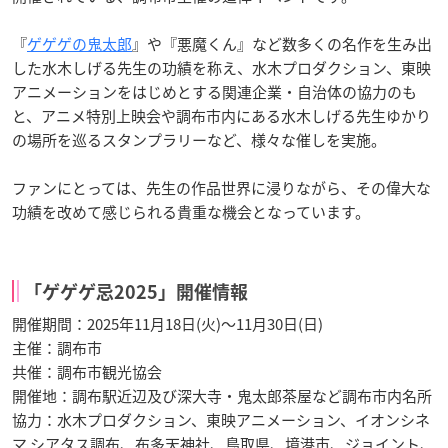
『
ゲゲゲの鬼太郎
』や『悪魔くん』など数多くの名作を生み出
した水木しげる先生の功績を称え、水木プロダクション、東映
アニメーションをはじめとする関連企業・自治体の協力のも
と、アニメ特別上映会や調布市内にある水木しげる先生ゆかり
の場所を巡るスタンプラリーなど、様々な催しを実施。
ファンにとっては、先生の作品世界に浸りながら、その偉大な
功績を改めて感じられる貴重な機会となっています。
「ゲゲゲ忌2025」開催情報
開催期間：2025年11月18日(火)～11月30日(日)
主催：調布市
共催：調布市観光協会
開催地：調布駅近辺及び深大寺・鬼太郎茶屋など調布市内名所
協力：水木プロダクション、東映アニメーション、イオンシネ
マ シアタス調布、布多天神社、鳥取県、境港市、ジョイント、