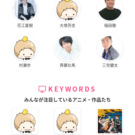
花江夏樹
大塚芳忠
稲田徹
村瀬歩
斉藤壮馬
三宅健太
KEYWORDS
みんなが注目しているアニメ・作品たち