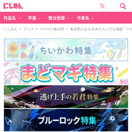
に
じ
め
ん
作品名
声優
舞台俳優
作者名
にじめん
>
グッズ
>
ゲゲゲの鬼太郎
> 鬼太郎の父＆水木がカニ汁を堪能『ゲ