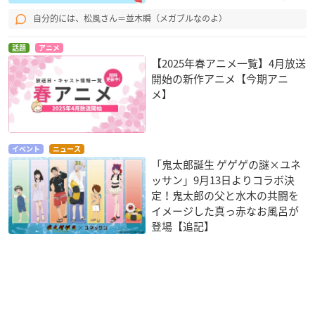
自分的には、松風さん＝並木瞬（メガブルなのよ）
話題
アニメ
【2025年春アニメ一覧】4月放送
開始の新作アニメ【今期アニ
メ】
イベント
ニュース
「鬼太郎誕生 ゲゲゲの謎×ユネ
ッサン」9月13日よりコラボ決
定！鬼太郎の父と水木の共闘を
イメージした真っ赤なお風呂が
登場【追記】