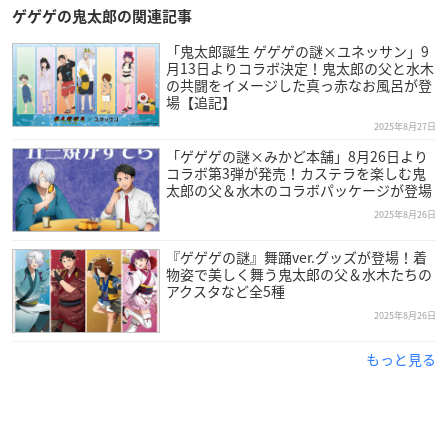
ゲゲゲの鬼太郎の関連記事
「鬼太郎誕生 ゲゲゲの謎×ユネッサン」9
月13日よりコラボ決定！鬼太郎の父と水木
の共闘をイメージした真っ赤なお風呂が登
場【追記】
2025年8月27日
「ゲゲゲの謎×みかど本舗」8月26日より
コラボ第3弾が発売！カステラを楽しむ鬼
太郎の父＆水木のコラボパッケージが登場
2025年8月26日
『ゲゲゲの謎』舞踊ver.グッズが登場！着
物姿で美しく舞う鬼太郎の父＆水木たちの
アクスタなど全5種
2025年8月26日
もっと見る