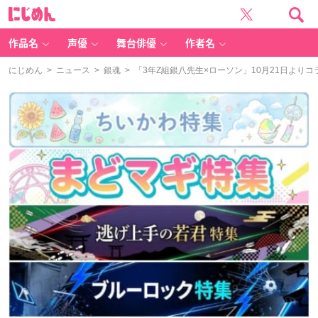
に
じ
め
ん
作品名
声優
舞台俳優
作者名
にじめん
>
ニュース
>
銀魂
> 「3年Z組銀八先生×ローソン」10月21日より