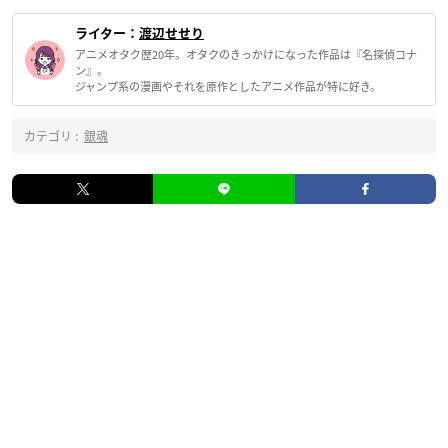
ライター：
渡辺せせり
アニメオタク歴20年。オタクのきっかけになった作品は『名探偵コナ
ン』。
ジャンプ系の漫画やそれを原作としたアニメ作品が特に好き。
カテゴリ :
銀魂