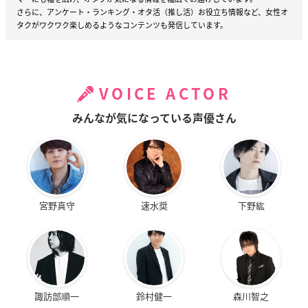
さらに、アンケート・ランキング・オタ活（推し活）お役立ち情報など、女性オ
タクがワクワク楽しめるようなコンテンツも発信しています。
VOICE ACTOR
みんなが気になっている声優さん
宮野真守
速水奨
下野紘
諏訪部順一
鈴村健一
森川智之