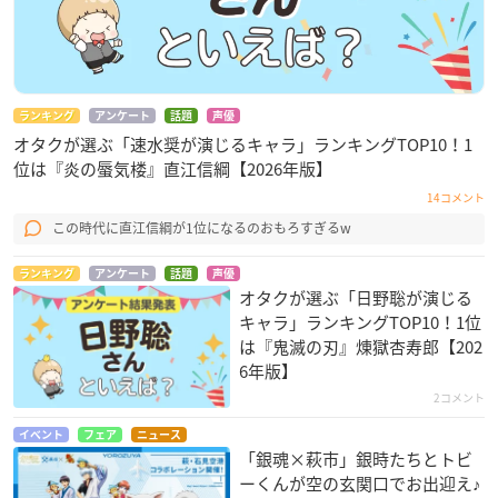
ランキング
アンケート
話題
声優
オタクが選ぶ「速水奨が演じるキャラ」ランキングTOP10！1
位は『炎の蜃気楼』直江信綱【2026年版】
14コメント
この時代に直江信綱が1位になるのおもろすぎるw
ランキング
アンケート
話題
声優
オタクが選ぶ「日野聡が演じる
キャラ」ランキングTOP10！1位
は『鬼滅の刃』煉󠄁獄杏寿郎【202
6年版】
2コメント
イベント
フェア
ニュース
「銀魂×萩市」銀時たちとトビ
ーくんが空の玄関口でお出迎え♪