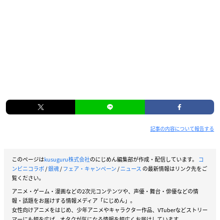
記事の内容について報告する
このページは
kusuguru株式会社
のにじめん編集部が作成・配信しています。
コ
ンビニコラボ
/
銀魂
/
フェア・キャンペーン
/
ニュース
の最新情報はリンク先をご
覧ください。
アニメ・ゲーム・漫画などの2次元コンテンツや、声優・舞台・俳優などの情
報・話題をお届けする情報メディア「にじめん」。
女性向けアニメをはじめ、少年アニメやキャラクター作品、VTuberなどストリー
マーにも幅を広げ、オタクが気になる情報を幅広くお届けしています。