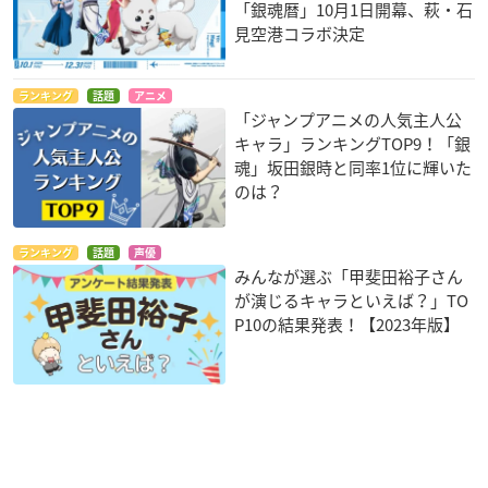
「銀魂暦」10月1日開幕、萩・石
見空港コラボ決定
ランキング
話題
アニメ
「ジャンプアニメの人気主人公
キャラ」ランキングTOP9！「銀
魂」坂田銀時と同率1位に輝いた
のは？
ランキング
話題
声優
みんなが選ぶ「甲斐田裕子さん
が演じるキャラといえば？」TO
P10の結果発表！【2023年版】