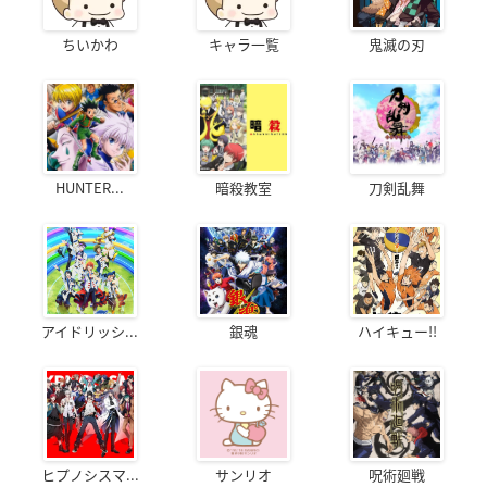
ちいかわ
キャラ一覧
鬼滅の刃
HUNTER...
暗殺教室
刀剣乱舞
アイドリッシ...
銀魂
ハイキュー!!
ヒプノシスマ...
サンリオ
呪術廻戦