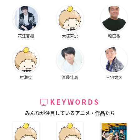
花江夏樹
大塚芳忠
稲田徹
村瀬歩
斉藤壮馬
三宅健太
KEYWORDS
みんなが注目しているアニメ・作品たち