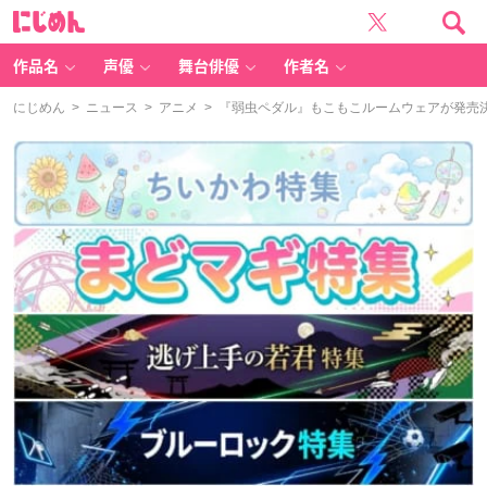
に
じ
め
ん
作品名
声優
舞台俳優
作者名
にじめん
>
ニュース
>
アニメ
> 『弱虫ペダル』もこもこルームウェアが発売