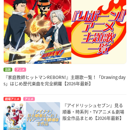
話題
アニメ
『家庭教師ヒットマンREBORN!』主題歌一覧！「Drawing day
s」はじめ歴代楽曲を完全網羅【2026年最新】
劇場アニメ
アニメ
『アイドリッシュセブン』見る
順番・時系列・TVアニメ＆劇場
版全作品まとめ【2026年最新】