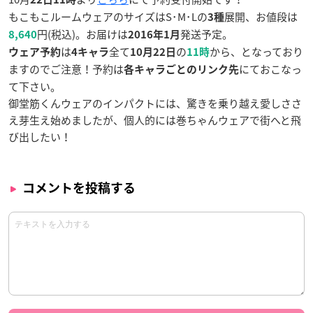
もこもこルームウェアのサイズはS･M･Lの
展開、お値段は
3種
円(税込)。お届けは
発送予定。
8,640
2016年1月
は
全て
の
から、となっており
ウェア予約
4キャラ
10月22日
11時
ますのでご注意！予約は
にておこなっ
各キャラごとのリンク先
て下さい。
御堂筋くんウェアのインパクトには、驚きを乗り越え愛しささ
え芽生え始めましたが、個人的には巻ちゃんウェアで街へと飛
び出したい！
コメントを投稿する