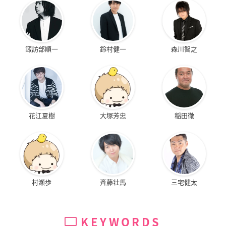
諏訪部順一
鈴村健一
森川智之
花江夏樹
大塚芳忠
稲田徹
村瀬歩
斉藤壮馬
三宅健太
KEYWORDS