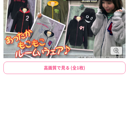
高画質で見る (全1枚)