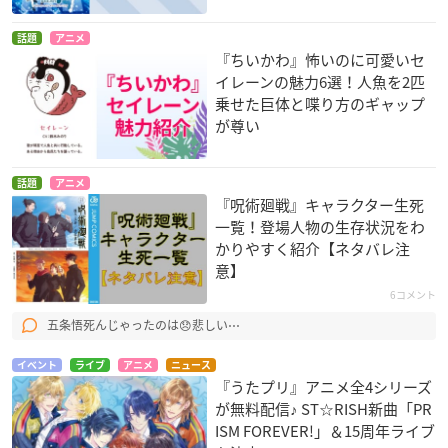
話題
アニメ
『ちいかわ』怖いのに可愛いセ
イレーンの魅力6選！人魚を2匹
乗せた巨体と喋り方のギャップ
が尊い
話題
アニメ
『呪術廻戦』キャラクター生死
一覧！登場人物の生存状況をわ
かりやすく紹介【ネタバレ注
意】
6コメント
五条悟死んじゃったのは😞悲しい⋯
イベント
ライブ
アニメ
ニュース
『うたプリ』アニメ全4シリーズ
が無料配信♪ ST☆RISH新曲「PR
ISM FOREVER!」＆15周年ライブ