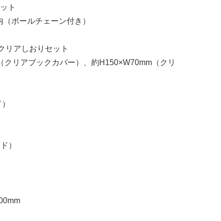
セット
m以内（ボールチェーン付き）
&クリアしおりセット
mm（クリアブックカバー）、約H150×W70mm（クリ
ド）
ンド）
00mm