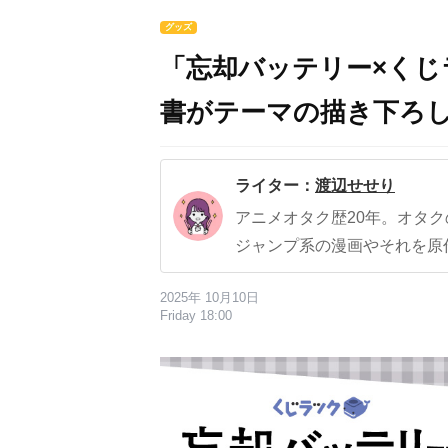
グッズ
「忘却バッテリー×くじ
書がテーマの描き下ろ
ライター：
渡辺せせり
アニメオタク歴20年。オタ
ジャンプ系の漫画やそれを原
2025年 10月10日
Friday 18:00