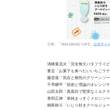
引用：「SMILEBASE CAFE」
公式サイ
清峰葉流火「完全無欠バタフライビ
要圭「お菓子も食べたいいちごラテ
藤堂葵「気合と根性のグリーンソー
千早瞬平「技術と理論のオレンジテ
山田太郎「真面目で堅実なミルクラ
巻田広伸「単純まっすぐメロンソー
桐島秋斗「いじり好きクールジュー