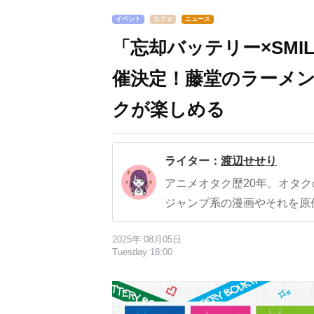
イベント
カフェ
ニュース
「忘却バッテリー×SMIL
催決定！藤堂のラーメ
クが楽しめる
ライター：
渡辺せせり
アニメオタク歴20年。オタ
ジャンプ系の漫画やそれを原
2025年 08月05日
Tuesday 18:00