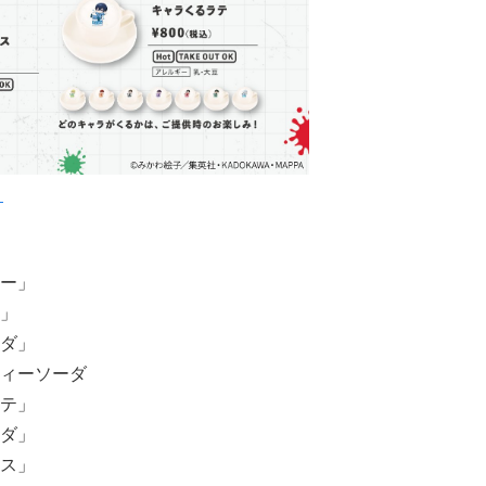
ト
ー」
」
ダ」
ィーソーダ
テ」
ダ」
ス」