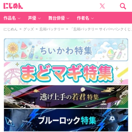
に
じ
め
ん
作品名
声優
舞台俳優
作者名
にじめん
>
グッズ
>
忘却バッテリー
> 「忘却バッテリー サイバーパンクく