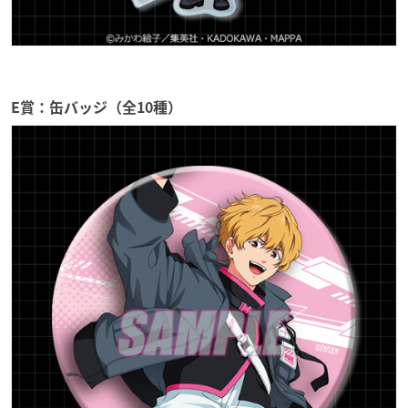
E賞：缶バッジ（全10種）