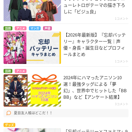
ューレトロがテーマの描き下ろ
しに「ビジュ良」
1コメント
話題
アニメ
マンガ
声優
【2026年最新版】『忘却バッテ
リー』キャラクター一覧｜声
優・身長・誕生日などプロフィ
ールまとめ
1コメント
話題
アニメ
2024年にハマったアニソン10
選！最強タッグによる「夢
幻」、世界中でヒットした「BB
BB」など【アンケート結果】
3コメント
夏目友人帳はどこだ！！
グッズ
「忘却バッテリー×ファミマ」9