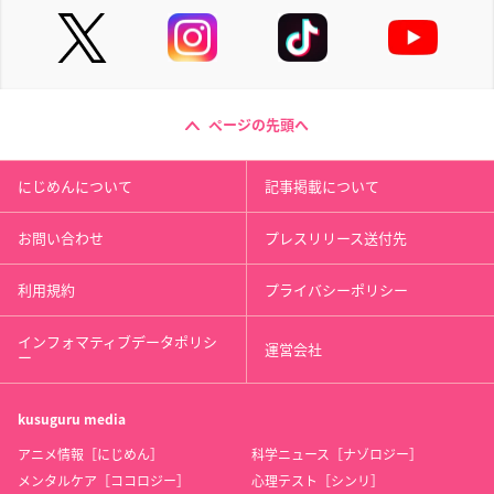
ページの先頭へ
にじめんについて
記事掲載について
お問い合わせ
プレスリリース送付先
利用規約
プライバシーポリシー
インフォマティブデータポリシ
運営会社
ー
kusuguru
media
アニメ情報［にじめん］
科学ニュース［ナゾロジー］
メンタルケア［ココロジー］
心理テスト［シンリ］