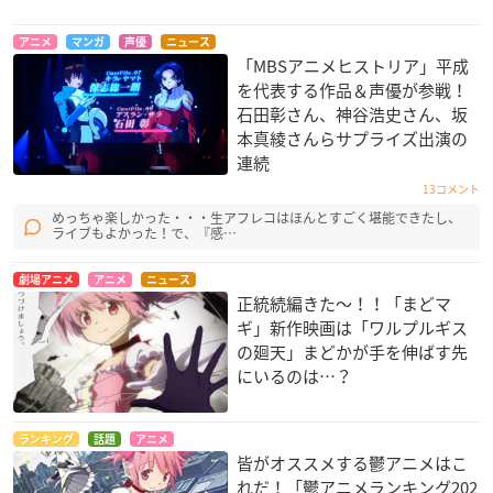
アニメ
マンガ
声優
ニュース
「MBSアニメヒストリア」平成
を代表する作品＆声優が参戦！
石田彰さん、神谷浩史さん、坂
本真綾さんらサプライズ出演の
連続
13コメント
めっちゃ楽しかった・・・生アフレコはほんとすごく堪能できたし、
ライブもよかった！で、『感…
劇場アニメ
アニメ
ニュース
正統続編きた〜！！「まどマ
ギ」新作映画は「ワルプルギス
の廻天」まどかが手を伸ばす先
にいるのは…？
ランキング
話題
アニメ
皆がオススメする鬱アニメはこ
れだ！「鬱アニメランキング202