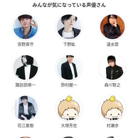
みんなが気になっている声優さん
宮野真守
下野紘
速水奨
諏訪部順一
鈴村健一
森川智之
花江夏樹
大塚芳忠
村瀬歩