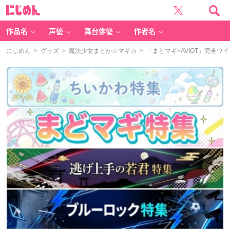
に
じ
め
ん
作品名
声優
舞台俳優
作者名
にじめん
>
グッズ
>
魔法少女まどか☆マギカ
> 「まどマギ×AVIOT」完全