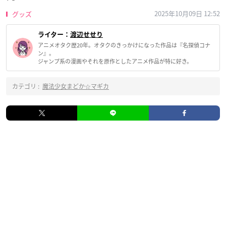
2025年10月09日 12:52
グッズ
ライター：
渡辺せせり
アニメオタク歴20年。オタクのきっかけになった作品は『名探偵コナ
ン』。
ジャンプ系の漫画やそれを原作としたアニメ作品が特に好き。
カテゴリ :
魔法少女まどか☆マギカ