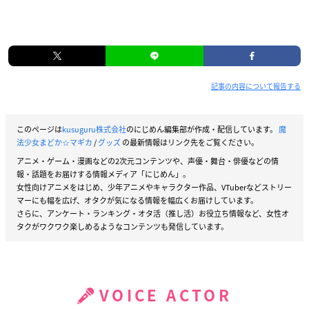
記事の内容について報告する
このページは
kusuguru株式会社
のにじめん編集部が作成・配信しています。
魔
法少女まどか☆マギカ
/
グッズ
の最新情報はリンク先をご覧ください。
アニメ・ゲーム・漫画などの2次元コンテンツや、声優・舞台・俳優などの情
報・話題をお届けする情報メディア「にじめん」。
女性向けアニメをはじめ、少年アニメやキャラクター作品、VTuberなどストリー
マーにも幅を広げ、オタクが気になる情報を幅広くお届けしています。
さらに、アンケート・ランキング・オタ活（推し活）お役立ち情報など、女性オ
タクがワクワク楽しめるようなコンテンツも発信しています。
VOICE ACTOR