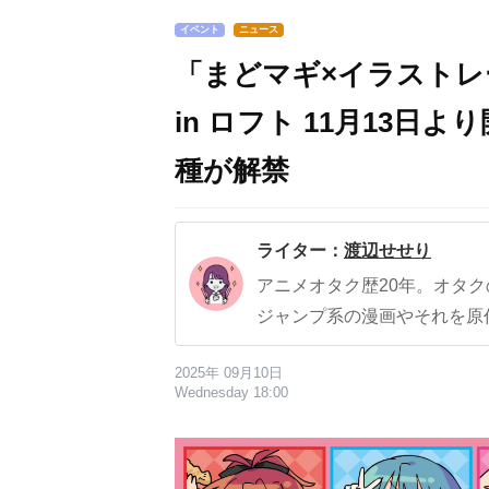
イベント
ニュース
「まどマギ×イラスト
in ロフト 11月13
種が解禁
ライター：
渡辺せせり
アニメオタク歴20年。オタ
ジャンプ系の漫画やそれを原
2025年 09月10日
Wednesday 18:00