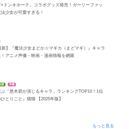
ギ×ドンキホーテ」コラボグッズ発売！ガーリーファッ
魔法少女が可愛すぎる！
年最新】『魔法少女まどか☆マギカ（まどマギ）』キャラ
覧！アニメ声優・映画・漫画情報を網羅
話題
声優
ぶ「悠木碧が演じるキャラ」ランキングTOP10！1位
ひとりごと』猫猫 【2025年版】
もっと見る