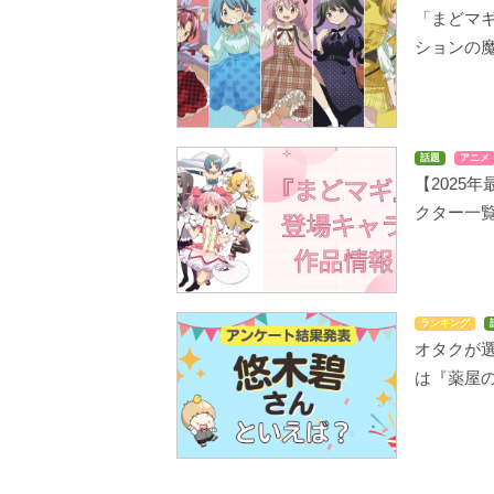
「まどマ
ションの
話題
アニメ
【2025
クター一
ランキング
オタクが選
は『薬屋の