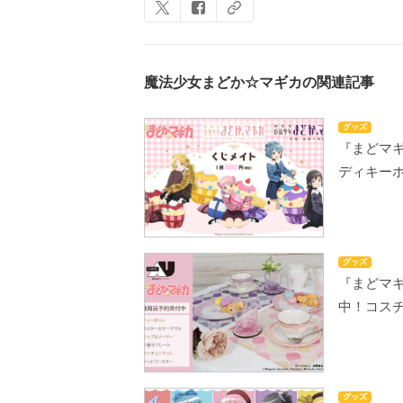
魔法少女まどか☆マギカの関連記事
グッズ
『まどマ
ディキー
グッズ
『まどマ
中！コス
グッズ