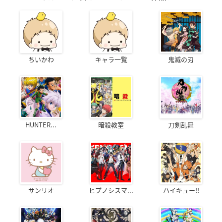
ちいかわ
キャラ一覧
鬼滅の刃
HUNTER...
暗殺教室
刀剣乱舞
サンリオ
ヒプノシスマ...
ハイキュー!!