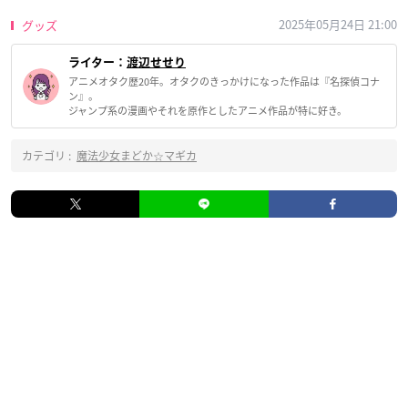
2025年05月24日 21:00
グッズ
ライター：
渡辺せせり
アニメオタク歴20年。オタクのきっかけになった作品は『名探偵コナ
ン』。
ジャンプ系の漫画やそれを原作としたアニメ作品が特に好き。
カテゴリ :
魔法少女まどか☆マギカ