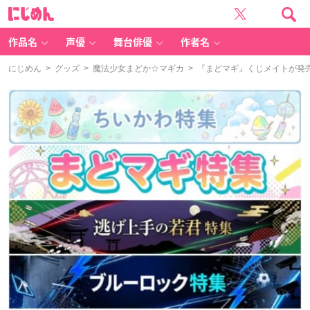
に
じ
め
ん
作品名
声優
舞台俳優
作者名
にじめん
>
グッズ
>
魔法少女まどか☆マギカ
> 『まどマギ』くじメイトが発