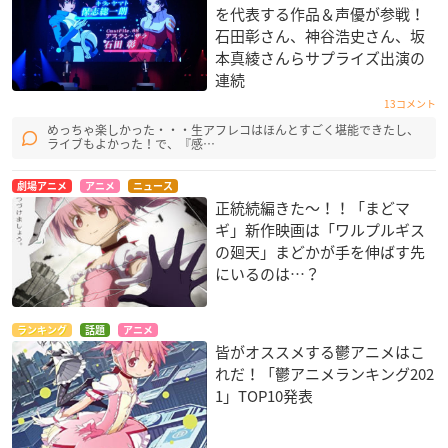
を代表する作品＆声優が参戦！
石田彰さん、神谷浩史さん、坂
本真綾さんらサプライズ出演の
連続
13コメント
めっちゃ楽しかった・・・生アフレコはほんとすごく堪能できたし、
ライブもよかった！で、『感…
劇場アニメ
アニメ
ニュース
正統続編きた〜！！「まどマ
ギ」新作映画は「ワルプルギス
の廻天」まどかが手を伸ばす先
にいるのは…？
ランキング
話題
アニメ
皆がオススメする鬱アニメはこ
れだ！「鬱アニメランキング202
1」TOP10発表