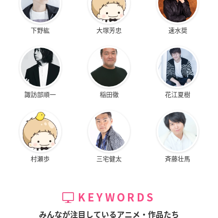
下野紘
大塚芳忠
速水奨
諏訪部順一
稲田徹
花江夏樹
村瀬歩
三宅健太
斉藤壮馬
KEYWORDS
みんなが注目しているアニメ・作品たち