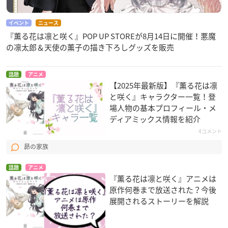
イベント
ニュース
『薫る花は凛と咲く』POP UP STOREが8月14日に開催！悪魔
の凛太郎＆天使の薫子の描き下ろしグッズを販売
話題
アニメ
【2025年最新版】『薫る花は凛
と咲く』キャラクター一覧！登
場人物の基本プロフィール・メ
ディアミックス情報を紹介
4コメント
昴の家族
話題
アニメ
『薫る花は凛と咲く』アニメは
原作何巻まで放送された？今後
展開されるストーリーを解説