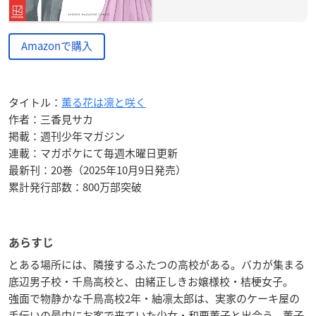
Amazonで購入
タイトル：
薫る花は凛と咲く
作者：三香見サカ
掲載：週刊少年マガジン
連載：マガポケにて毎週木曜日更新
最新刊：20巻（2025年10月9日発売）
累計発行部数：800万部突破
あらすじ
とある場所には、隣接するふたつの高校がある。バカが集まる
底辺男子校・千鳥高校と、由緒正しきお嬢様校・桔梗女子。
強面で物静かな千鳥高校2年・紬凛太郎は、実家のケーキ屋の
手伝いの最中にお客で来ていた少女・和栗薫子と出会う。薫子