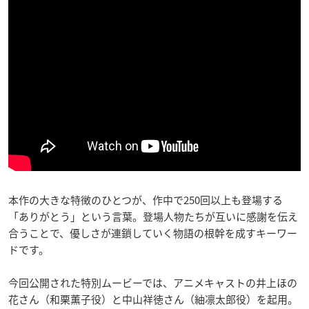
本作の大きな特徴のひとつが、作中で250回以上も登場する
「ありがとう」という言葉。登場人物たちが互いに感謝を伝え
合うことで、優しさが連鎖していく物語の根幹を成すキーワー
ドです。
今回公開された特別ムービーでは、アニメキャストの井上ほの
花さん（和栗薫子役）と中山祥徳さん（紬凛太郎役）を起用。