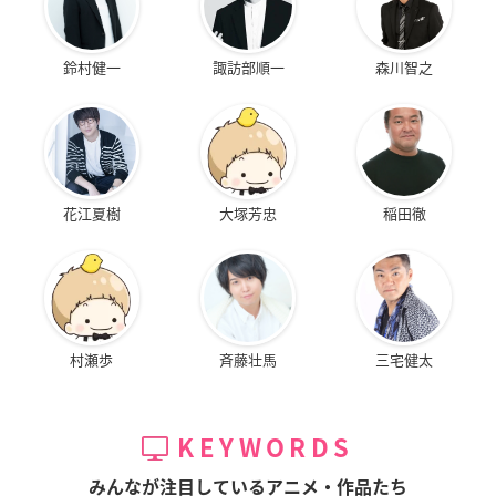
鈴村健一
諏訪部順一
森川智之
花江夏樹
大塚芳忠
稲田徹
村瀬歩
斉藤壮馬
三宅健太
KEYWORDS
みんなが注目しているアニメ・作品たち