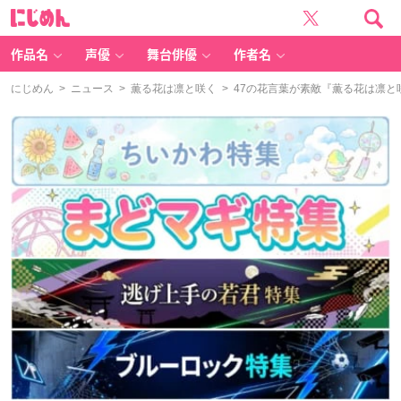
に
じ
め
ん
作品名
声優
舞台俳優
作者名
にじめん
>
ニュース
>
薫る花は凛と咲く
> 47の花言葉が素敵『薫る花は凛