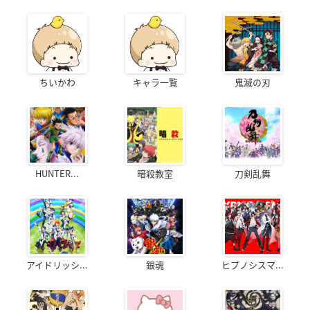
ちいかわ
キャラ一覧
鬼滅の刃
HUNTER...
暗殺教室
刀剣乱舞
アイドリッシ...
銀魂
ヒプノシスマ...