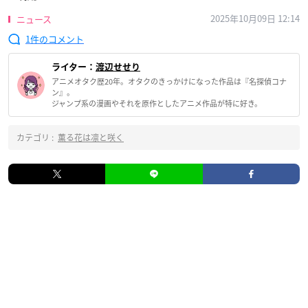
2025年10月09日 12:14
ニュース
1
ライター：
渡辺せせり
アニメオタク歴20年。オタクのきっかけになった作品は『名探偵コナ
ン』。
ジャンプ系の漫画やそれを原作としたアニメ作品が特に好き。
カテゴリ :
薫る花は凛と咲く