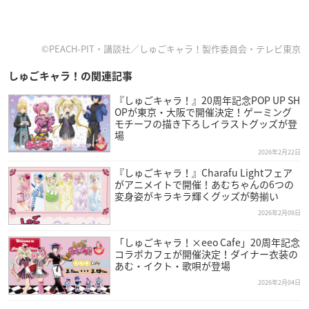
©PEACH-PIT・講談社／しゅごキャラ！製作委員会・テレビ東京
しゅごキャラ！の関連記事
『しゅごキャラ！』20周年記念POP UP SH
OPが東京・大阪で開催決定！ゲーミング
モチーフの描き下ろしイラストグッズが登
場
2026年2月22日
『しゅごキャラ！』Charafu Lightフェア
がアニメイトで開催！あむちゃんの6つの
変身姿がキラキラ輝くグッズが勢揃い
2026年2月09日
「しゅごキャラ！×eeo Cafe」20周年記念
コラボカフェが開催決定！ダイナー衣装の
あむ・イクト・歌唄が登場
2026年2月04日