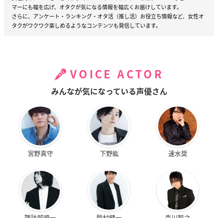
マーにも幅を広げ、オタクが気になる情報を幅広くお届けしています。
さらに、アンケート・ランキング・オタ活（推し活）お役立ち情報など、女性オ
タクがワクワク楽しめるようなコンテンツも発信しています。
VOICE ACTOR
みんなが気になっている声優さん
宮野真守
下野紘
速水奨
諏訪部順一
鈴村健一
森川智之