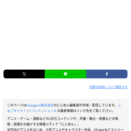
記事の内容について報告する
このページは
kusuguru株式会社
のにじめん編集部が作成・配信しています。
し
ゅごキャラ！
/
イベント
/
ニュース
の最新情報はリンク先をご覧ください。
アニメ・ゲーム・漫画などの2次元コンテンツや、声優・舞台・俳優などの情
報・話題をお届けする情報メディア「にじめん」。
女性向けアニメをはじめ、少年アニメやキャラクター作品、VTuberなどストリー