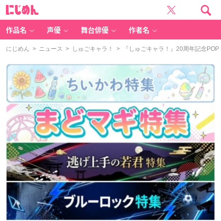
に
じ
め
ん
作品名
声優
舞台俳優
作者名
にじめん
>
ニュース
>
しゅごキャラ！
> 『しゅごキャラ！』20周年記念POP 