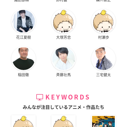
花江夏樹
大塚芳忠
村瀬歩
稲田徹
斉藤壮馬
三宅健太
KEYWORDS
みんなが注目しているアニメ・作品たち