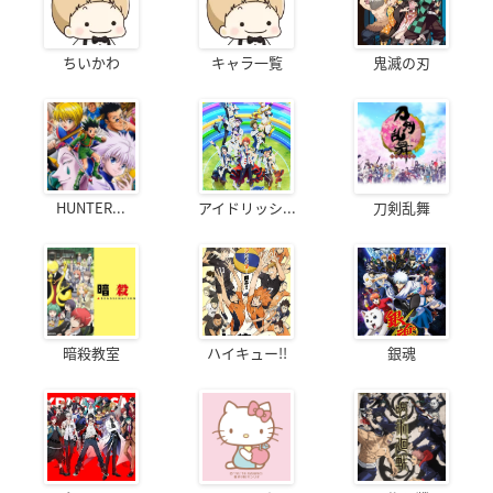
ちいかわ
キャラ一覧
鬼滅の刃
HUNTER...
アイドリッシ...
刀剣乱舞
暗殺教室
ハイキュー!!
銀魂