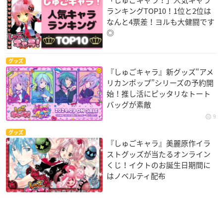
ランキングTOP10！1位と2位は
なんと4票差！ヨルも大健闘です
◎
グッズ
『しゅごキャラ』新グッズ“アメ
リカンポップ”シリーズの予約開
始！推し活にピッタリなトート
バッグが素敵
9
グッズ
『しゅごキャラ』美麗原作イラ
ストグッズが当たるオンライン
くじ！イクトのお誕生日期間に
はノベルティ配布