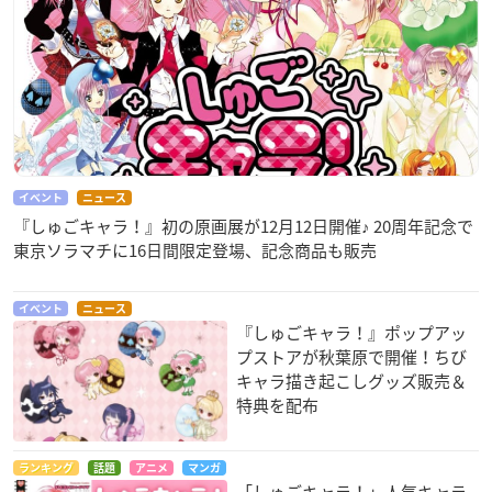
イベント
ニュース
『しゅごキャラ！』初の原画展が12月12日開催♪ 20周年記念で
東京ソラマチに16日間限定登場、記念商品も販売
イベント
ニュース
『しゅごキャラ！』ポップアッ
プストアが秋葉原で開催！ちび
キャラ描き起こしグッズ販売＆
特典を配布
ランキング
話題
アニメ
マンガ
「しゅごキャラ！」人気キャラ