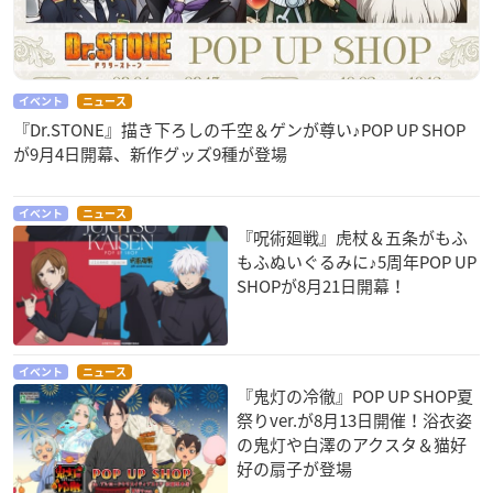
イベント
ニュース
『Dr.STONE』描き下ろしの千空＆ゲンが尊い♪POP UP SHOP
が9月4日開幕、新作グッズ9種が登場
イベント
ニュース
『呪術廻戦』虎杖＆五条がもふ
もふぬいぐるみに♪5周年POP UP
SHOPが8月21日開幕！
イベント
ニュース
『鬼灯の冷徹』POP UP SHOP夏
祭りver.が8月13日開催！浴衣姿
の鬼灯や白澤のアクスタ＆猫好
好の扇子が登場