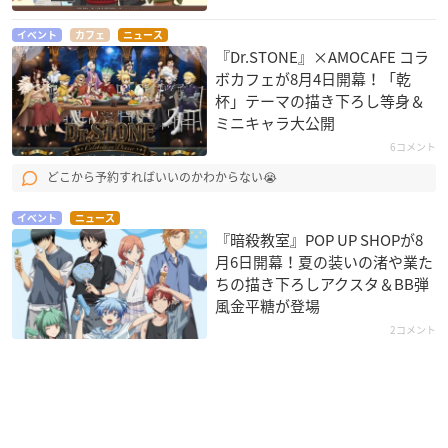
イベント
カフェ
ニュース
『Dr.STONE』×AMOCAFE コラ
ボカフェが8月4日開幕！「乾
杯」テーマの描き下ろし等身＆
ミニキャラ大公開
6コメント
どこから予約すればいいのかわからない😭
イベント
ニュース
『暗殺教室』POP UP SHOPが8
月6日開幕！夏の装いの渚や業た
ちの描き下ろしアクスタ＆BB弾
風金平糖が登場
2コメント