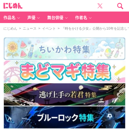
に
じ
め
ん
作品名
声優
舞台俳優
作者名
にじめん
>
ニュース
>
イベント
> 『時をかける少女』公開から10年を記念