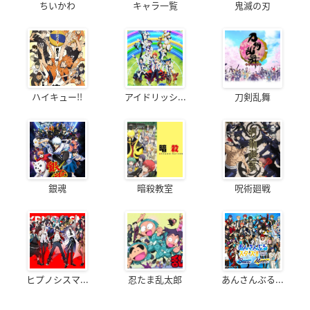
ちいかわ
キャラ一覧
鬼滅の刃
ハイキュー!!
アイドリッシ...
刀剣乱舞
銀魂
暗殺教室
呪術廻戦
ヒプノシスマ...
忍たま乱太郎
あんさんぶる...