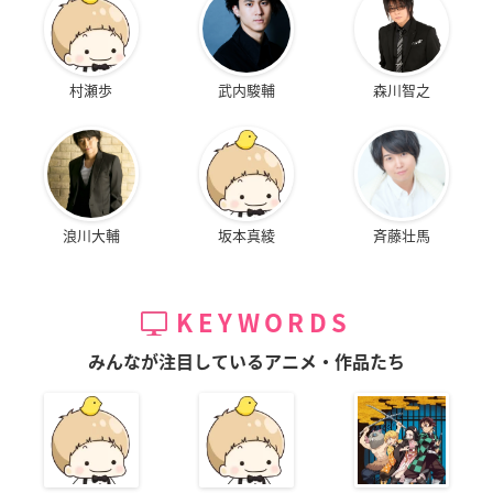
村瀬歩
武内駿輔
森川智之
浪川大輔
坂本真綾
斉藤壮馬
KEYWORDS
みんなが注目しているアニメ・作品たち