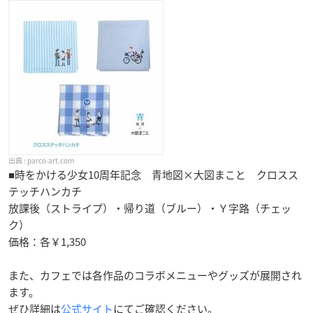
parco-art.com
■時をかける少女10周年記念 青地図×大図まこと クロスス
テッチハンカチ
放課後（ストライプ）・帰り道（ブルー）・Ｙ字路（チェッ
ク）
価格：各￥1,350
また、カフェでは各作品のコラボメニューやグッズが展開され
ます。
ぜひ詳細は
公式サイト
にてご確認ください。