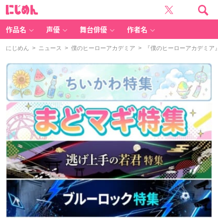
に
じ
め
ん
作品名
声優
舞台俳優
作者名
にじめん
>
ニュース
>
僕のヒーローアカデミア
> 『僕のヒーローアカデミア