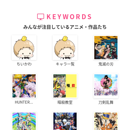
KEYWORDS
みんなが注目しているアニメ・作品たち
ちいかわ
キャラ一覧
鬼滅の刃
HUNTER...
暗殺教室
刀剣乱舞