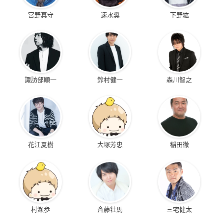
宮野真守
速水奨
下野紘
諏訪部順一
鈴村健一
森川智之
花江夏樹
大塚芳忠
稲田徹
村瀬歩
斉藤壮馬
三宅健太