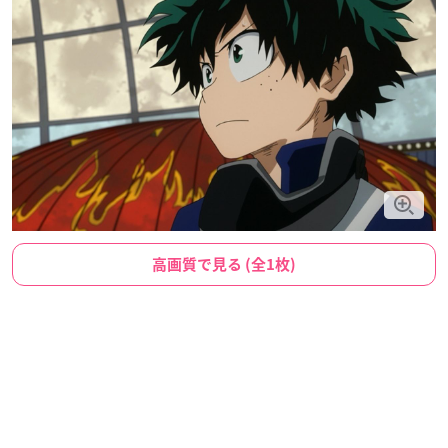
高画質で見る (全1枚)