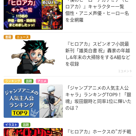
ロアカ）』キャラクター一覧
個性・アニメ声優・ヒーロー名
を全網羅
書籍
ニュース
『ヒロアカ』スピンオフ小説最
新刊「雄英白書 祝」轟家の年越
し&年末の大掃除をするA組など
を収録
1コメント
ランキング
話題
アニメ
「ジャンプアニメの人気主人公
キャラ」ランキングTOP9！「銀
魂」坂田銀時と同率1位に輝いた
のは？
イラスト
話題
『ヒロアカ』ホークスの“ガチ戦