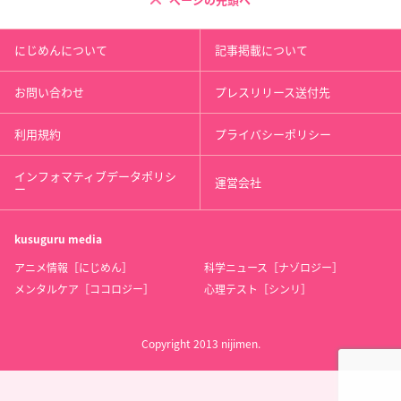
ページの先頭へ
にじめんについて
記事掲載について
お問い合わせ
プレスリリース送付先
利用規約
プライバシーポリシー
インフォマティブデータポリシ
運営会社
ー
kusuguru
media
アニメ情報［にじめん］
科学ニュース［ナゾロジー］
メンタルケア［ココロジー］
心理テスト［シンリ］
Copyright 2013 nijimen.