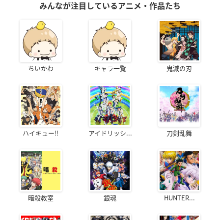
みんなが注目しているアニメ・作品たち
ちいかわ
キャラ一覧
鬼滅の刃
ハイキュー!!
アイドリッシ...
刀剣乱舞
暗殺教室
銀魂
HUNTER...