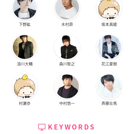
下野紘
木村昴
坂本真綾
浪川大輔
森川智之
花江夏樹
村瀬歩
中村悠一
斉藤壮馬
KEYWORDS