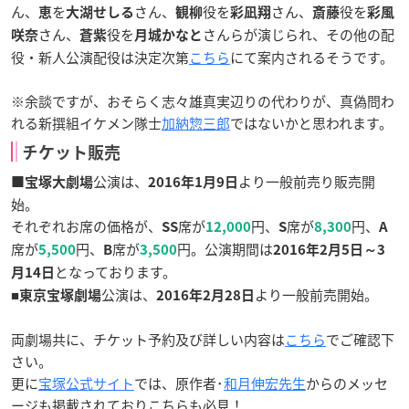
ん、
を
さん、
役を
さん、
役を
恵
大湖せしる
観柳
彩凪翔
斎藤
彩風
さん、
役を
さんらが演じられ、その他の配
咲奈
蒼紫
月城かなと
役・新人公演配役は決定次第
こちら
にて案内されるそうです。
※余談ですが、おそらく志々雄真実辺りの代わりが、真偽問わ
れる新撰組イケメン隊士
加納惣三郎
ではないかと思われます。
チケット販売
公演は、
より一般前売り販売開
■宝塚大劇場
2016年1月9日
始。
それぞれお席の価格が、
席が
円、
席が
円、
SS
12,000
S
8,300
A
席が
円、
席が
円。公演期間は
5,500
B
3,500
2016年2月5日～3
となっております。
月14日
■
公演は、
より一般前売開始。
東京宝塚劇場
2016年2月28日
両劇場共に、チケット予約及び詳しい内容は
こちら
でご確認下
さい。
更に
宝塚公式サイト
では、原作者･
和月伸宏先生
からのメッセ
ージも掲載されておりこちらも必見！