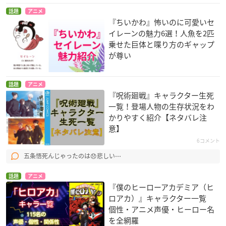
話題
アニメ
『ちいかわ』怖いのに可愛いセ
イレーンの魅力6選！人魚を2匹
乗せた巨体と喋り方のギャップ
が尊い
話題
アニメ
『呪術廻戦』キャラクター生死
一覧！登場人物の生存状況をわ
かりやすく紹介【ネタバレ注
意】
6コメント
五条悟死んじゃったのは😞悲しい⋯
話題
アニメ
『僕のヒーローアカデミア（ヒ
ロアカ）』キャラクター一覧
個性・アニメ声優・ヒーロー名
を全網羅