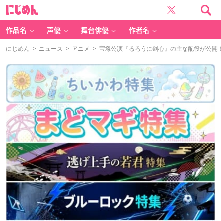
に
じ
め
ん
作品名
声優
舞台俳優
作者名
にじめん
>
ニュース
>
アニメ
> 宝塚公演『るろうに剣心』の主な配役が公開