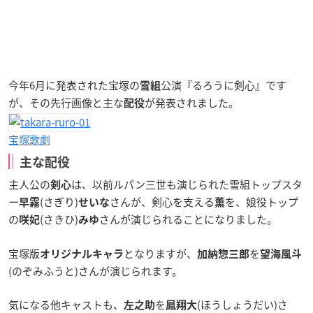
今年6月に発表された宝塚の
公演『るろうに剣心』です
雪組
が、その先行画像と主な
が発表されました。
配役
宝塚歌劇
主な配役
主人公の
は、以前ルパン三世も演じられた雪組トップスタ
剣心
ー
(さぎり)
さんが、剣心を支える
を、娘役トップ
早霧
せいな
薫
の
(さきひ)
さんが演じられることになりました。
咲妃
みゆ
宝塚版
となりますが、
を
オリジナルキャラ
加納惣三郎
望海風斗
(のぞみふうと)さんが演じられます。
気になる他キャストも、
を
(ほうしょうだい)さ
左之助
鳳翔大