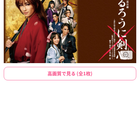
高画質で見る (全1枚)