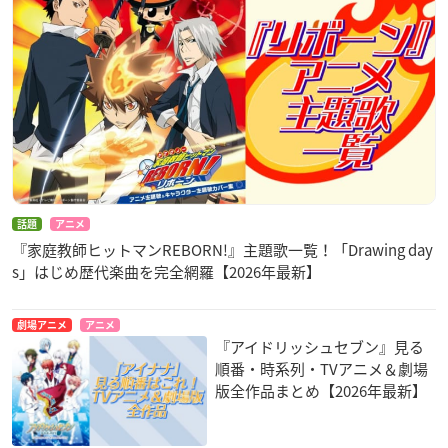
話題
アニメ
『家庭教師ヒットマンREBORN!』主題歌一覧！「Drawing day
s」はじめ歴代楽曲を完全網羅【2026年最新】
劇場アニメ
アニメ
『アイドリッシュセブン』見る
順番・時系列・TVアニメ＆劇場
版全作品まとめ【2026年最新】