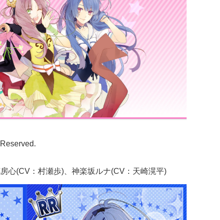
s Reserved.
房心(CV：村瀬歩)、神楽坂ルナ(CV：天崎滉平)