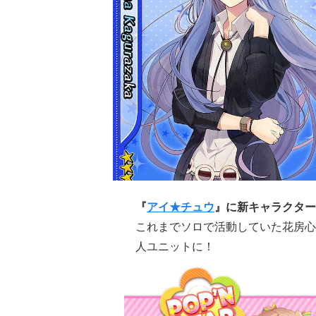
『
アイ★チュウ
』に新キャラクター
これまでソロで活動していた花房心（C
人ユニットに！