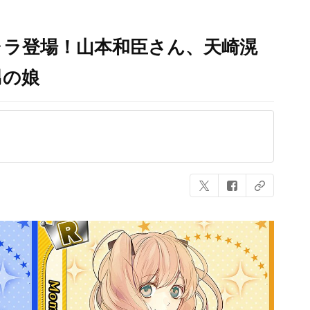
ャラ登場！山本和臣さん、天崎滉
男の娘