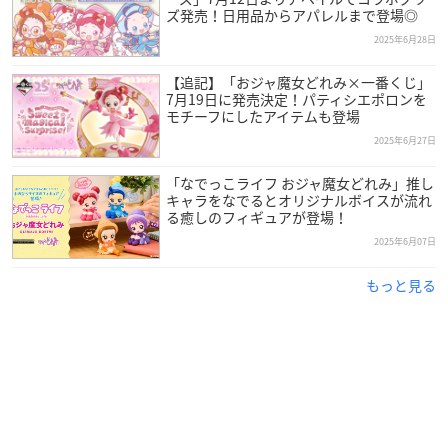
ズ発売！日用品からアパレルまで登場◎
2025年6月28日
【追記】「おジャ魔女どれみ×一番くじ」
7月19日に発売決定！パティシエポロンを
モチーフにしたアイテムも登場
2025年6月27日
「なでっこライフ おジャ魔女どれみ」推し
キャラをなでるとオリジナルボイスが流れ
る癒しのフィギュアが登場！
2025年6月07日
もっと見る