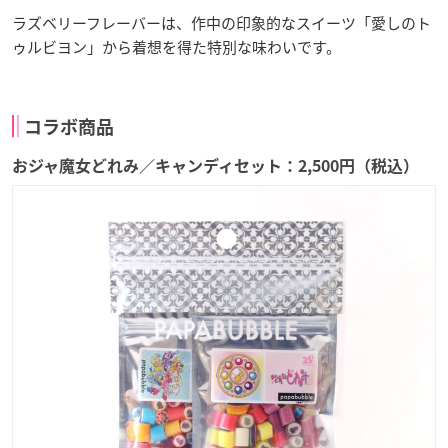
ラズベリーフレーバーは、作中の印象的なスイーツ「愛しのト
ゥルビヨン」から着想を得た特別な味わいです。
コラボ商品
おジャ魔女どれみ／キャンディセット：2,500円（税込）