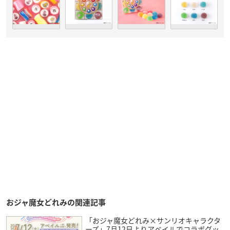
おジャ魔女どれみの関連記事
「おジャ魔女どれみ×サンリオキャラクタ
ーズ」7月12日よりアベイルでコラボグッ