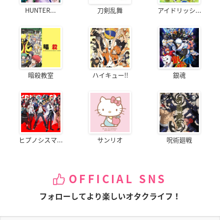
HUNTER...
刀剣乱舞
アイドリッシ...
暗殺教室
ハイキュー!!
銀魂
ヒプノシスマ...
サンリオ
呪術廻戦
OFFICIAL SNS
フォローしてより楽しいオタクライフ！