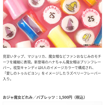
見習いタップ、マジョリカ、魔女帽などファンおなじみのモチ
ーフを繊細に表現。新登場のハナちゃん魔女帽はプリンフレー
バー。枕型キャンディは6人のイメージカラーで構成され、
「愛しのトゥルビヨン」をイメージしたラズベリーフレーバー
入り。
おジャ魔女どれみ／バブレッツ：1,500円（税込）