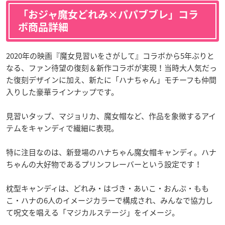
「おジャ魔女どれみ×パパブブレ」コラ
ボ商品詳細
2020年の映画『魔女見習いをさがして』コラボから5年ぶりと
なる、ファン待望の復刻＆新作コラボが実現！当時大人気だっ
た復刻デザインに加え、新たに「ハナちゃん」モチーフも仲間
入りした豪華ラインナップです。
見習いタップ、マジョリカ、魔女帽など、作品を象徴するアイ
テムをキャンディで繊細に表現。
特に注目なのは、新登場のハナちゃん魔女帽キャンディ。ハナ
ちゃんの大好物であるプリンフレーバーという設定です！
枕型キャンディは、どれみ・はづき・あいこ・おんぷ・もも
こ・ハナの6人のイメージカラーで構成され、みんなで協力し
て呪文を唱える「マジカルステージ」をイメージ。