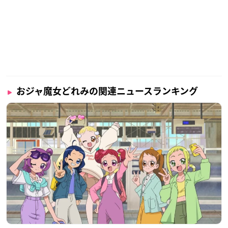
おジャ魔女どれみの関連ニュースランキング