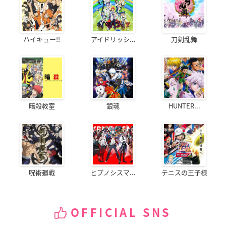
ハイキュー!!
アイドリッシ...
刀剣乱舞
暗殺教室
銀魂
HUNTER...
呪術廻戦
ヒプノシスマ...
テニスの王子様
OFFICIAL SNS