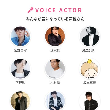
VOICE ACTOR
みんなが気になっている声優さん
宮野真守
速水奨
諏訪部順一
下野紘
木村昴
坂本真綾