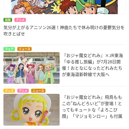
話題
アニメ
気分が上がるアニソン26選！神曲たちで休み明けの憂鬱気分を
吹きとばせ
フェア
ニュース
『おジャ魔女どれみ』×JR東海
「ゆる推し旅編」が7月28日開
催！おとなになったどれみたち
が東海道新幹線で大阪へ
グッズ
アニメ
ニュース
『おジャ魔女どれみ』飛鳥もも
この”ねんどろいど”が登場！と
ってもキュートな「よろこび
顔」「マジョモンロー」も付属