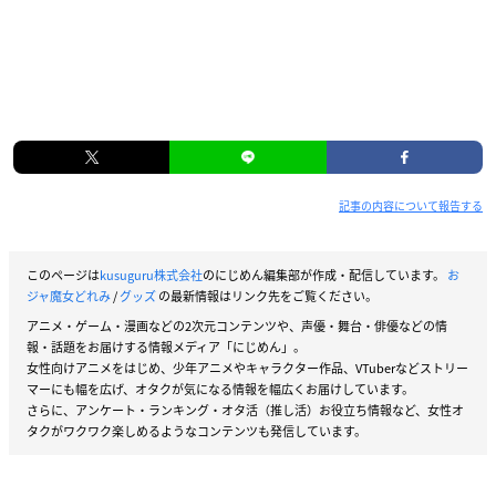
記事の内容について報告する
このページは
kusuguru株式会社
のにじめん編集部が作成・配信しています。
お
ジャ魔女どれみ
/
グッズ
の最新情報はリンク先をご覧ください。
アニメ・ゲーム・漫画などの2次元コンテンツや、声優・舞台・俳優などの情
報・話題をお届けする情報メディア「にじめん」。
女性向けアニメをはじめ、少年アニメやキャラクター作品、VTuberなどストリー
マーにも幅を広げ、オタクが気になる情報を幅広くお届けしています。
さらに、アンケート・ランキング・オタ活（推し活）お役立ち情報など、女性オ
タクがワクワク楽しめるようなコンテンツも発信しています。