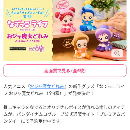
高画質で見る (全6枚)
人気アニメ『
おジャ魔女どれみ
』の新作グッズ「なでっこライ
フ おジャ魔女どれみ （全4種）」が発売決定！
推しキャラをなでるとオリジナルボイスが流れる癒しのアイテ
ムが、バンダイナムコグループ公式通販サイト「プレミアムバ
ンダイ」にて予約受付中です。