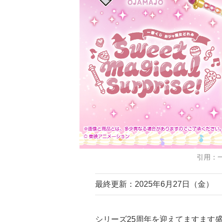
引用：
最終更新：2025年6月27日（金）
シリーズ25周年を迎えてますます