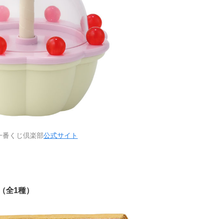
一番くじ倶楽部
公式サイト
（全1種）