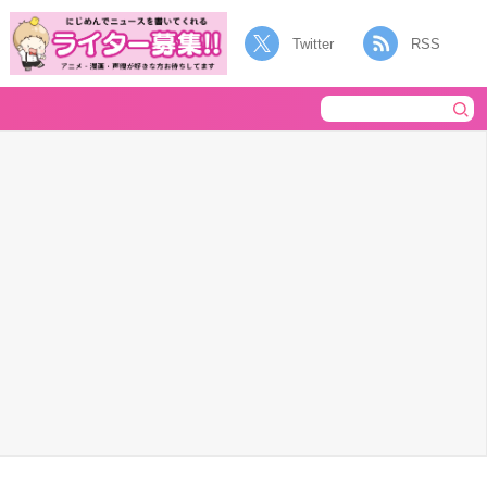
Twitter
RSS