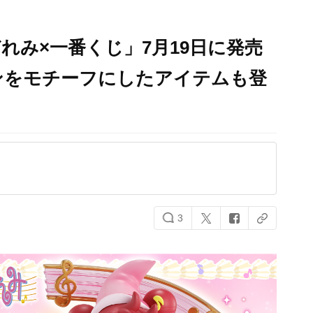
れみ×一番くじ」7月19日に発売
ンをモチーフにしたアイテムも登
3