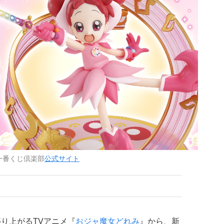
一番くじ倶楽部
公式サイト
盛り上がるTVアニメ『
おジャ魔女どれみ
』から、新