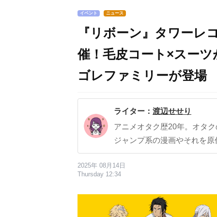
イベント
ニュース
『リボーン』タワーレ
催！毛皮コート×スーツ
ゴレファミリーが登場
ライター：
渡辺せせり
アニメオタク歴20年。オタ
ジャンプ系の漫画やそれを原
2025年 08月14日
Thursday 12:34