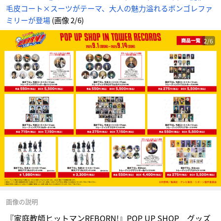
め
毛皮コート×スーツがテーマ、大人の魅力溢れるボンゴレファ
ん
ミリーが登場
(画像 2/6)
2/6
画像の説明
『家庭教師ヒットマンREBORN!』POP UP SHOP グッズ