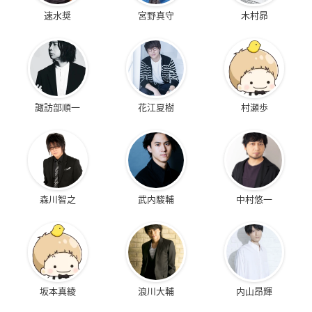
速水奨
宮野真守
木村昴
諏訪部順一
花江夏樹
村瀬歩
森川智之
武内駿輔
中村悠一
坂本真綾
浪川大輔
内山昂輝