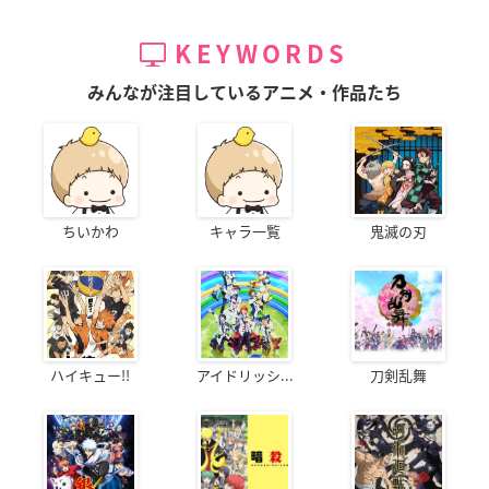
KEYWORDS
みんなが注目しているアニメ・作品たち
ちいかわ
キャラ一覧
鬼滅の刃
ハイキュー!!
アイドリッシ...
刀剣乱舞