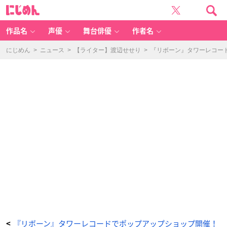
『家
に
庭
じ
教
め
師
ん
ヒ
ッ
作品名
声優
舞台俳優
作者名
ト
マ
ン
R
にじめん
>
ニュース
>
【ライター】渡辺せせり
>
『リボーン』タワーレコー
E
B
O
R
N!』
P
O
P
U
P
S
H
O
P
グ
ッ
ズ
ラ
イ
ン
ナ
ッ
プ
-
ア
ニ
メ
情
報
サ
イ
ト
に
『リボーン』タワーレコードでポップアップショップ開催！
<
じ