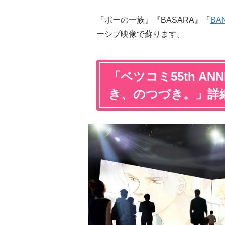
『ポーの一族』『BASARA』『
BA
ーシブ映像で蘇ります。
「ベツコミ55th ANNI
き、のつづき。」詳