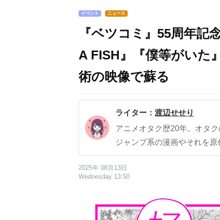
イベント
ニュース
『ベツコミ』55周年記
A FISH』『僕等がい
術の映像で蘇る
ライター：
渡辺せせり
アニメオタク歴20年。オタ
ジャンプ系の漫画やそれを原
2025年 08月13日
Wednesday 13:50