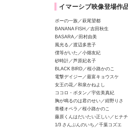
イマーシブ映像登場作
ポーの一族／萩尾望都
BANANA FISH／吉田秋生
BASARA／田村由美
風光る／渡辺多恵子
僕等がいた／小畑友紀
砂時計／芦原妃名子
BLACK BIRD／桜小路かのこ
電撃デイジー／最富キョウスケ
女王の花／和泉かねよし
ココロ・ボタン／宇佐美真紀
胸が鳴るのは君のせい／紺野りさ
青楼オペラ／桜小路かのこ
藤原くんはだいたい正しい／ヒナチ
1/3 さんぶんのいち／千葉コズエ