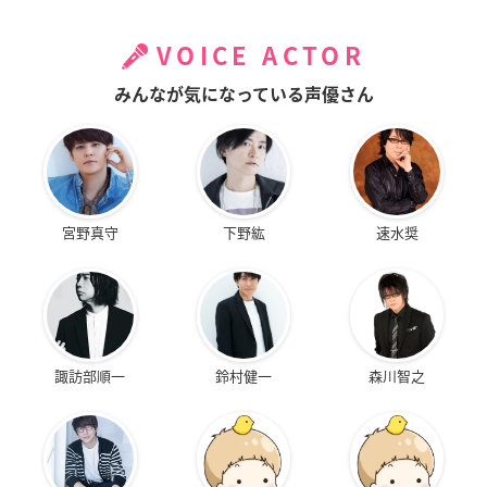
VOICE ACTOR
みんなが気になっている声優さん
宮野真守
下野紘
速水奨
諏訪部順一
鈴村健一
森川智之