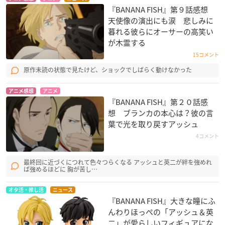
『BANANA FISH』第９話感想
天使像の演出にも涙 悲しみに
暮れる彼らにオーサーの高笑い
が木霊する
15コメント
原作未読の状態で見たけど、ショックでしばらく動けなかった
アニメ感想
アニメ
『BANANA FISH』第２０話感
想 ブランカの本心は？彼の言
葉で光を取り戻すアッシュ
4コメント
最終回に近づくにつれて色々つらくなる アッシュと英二が絆を強めれ
ば強めるほどに 胸が苦し…
オタ活・推し活
ニュース
『BANANA FISH』大きな瞳にふ
んわりほっぺの「アッシュ＆英
二」が愛らしいフィギュアにな