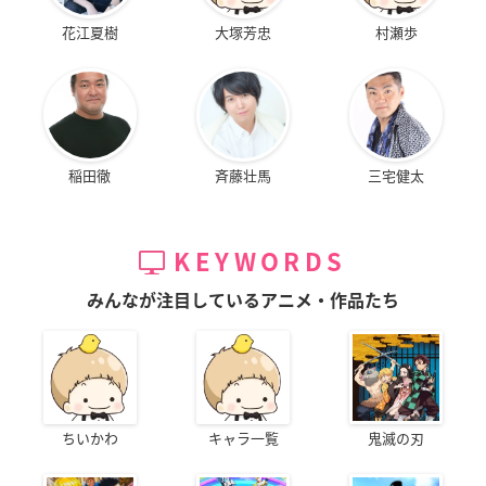
花江夏樹
大塚芳忠
村瀬歩
稲田徹
斉藤壮馬
三宅健太
KEYWORDS
みんなが注目しているアニメ・作品たち
ちいかわ
キャラ一覧
鬼滅の刃