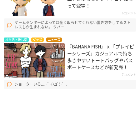
って登場！
6コメント
ゲームセンターによっては全く取らせてくれない置き方をしてるスト
レスしか生まれない。 タバ…
オタ活・推し活
グッズ
ニュース
『BANANA FISH』ｘ「プレイピ
ーシリーズ」カジュアルで持ち
歩きやすいトートバッグやパス
ポートケースなどが新発売！
7コメント
ショーターいる...｡･ﾟ･(ﾉД`)･ﾟ･｡