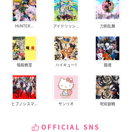
HUNTER...
アイドリッシ...
刀剣乱舞
暗殺教室
ハイキュー!!
銀魂
ヒプノシスマ...
サンリオ
呪術廻戦
OFFICIAL SNS