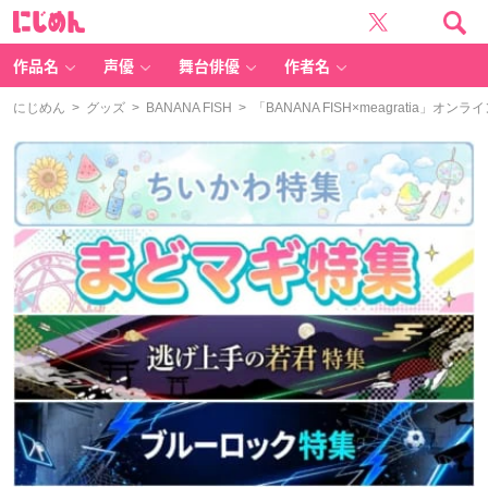
に
じ
め
ん
作品名
声優
舞台俳優
作者名
にじめん
>
グッズ
>
BANANA FISH
> 「BANANA FISH×meagrati