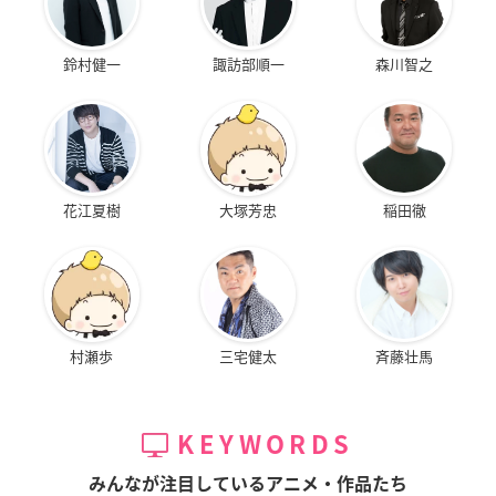
鈴村健一
諏訪部順一
森川智之
花江夏樹
大塚芳忠
稲田徹
村瀬歩
三宅健太
斉藤壮馬
KEYWORDS
みんなが注目しているアニメ・作品たち