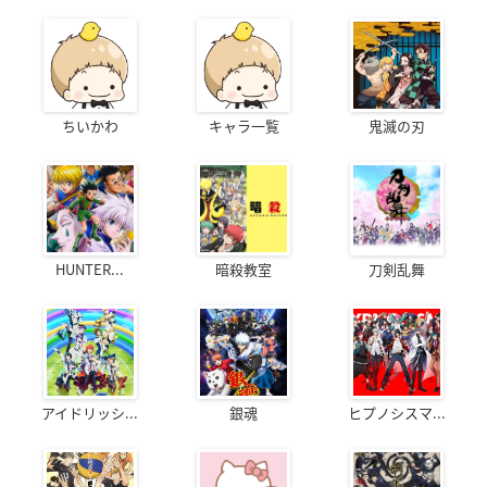
ちいかわ
キャラ一覧
鬼滅の刃
HUNTER...
暗殺教室
刀剣乱舞
アイドリッシ...
銀魂
ヒプノシスマ...