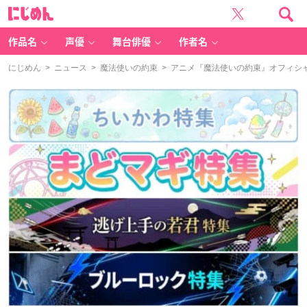
に
じ
め
ん
作品名
声優
舞台俳優
作者名
にじめん
>
ニュース
>
魔法使いの約束
> アニメ『魔法使いの約束』オフィシ