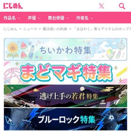
に
じ
め
ん
作品名
声優
舞台俳優
作者名
にじめん
>
ニュース
>
魔法使いの約束
> 『まほやく』香りアイテムのポップ