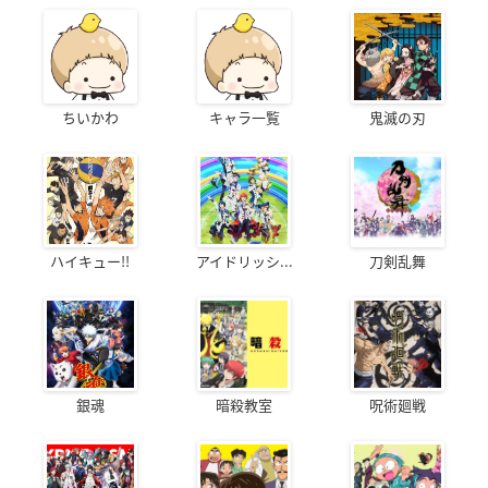
ちいかわ
キャラ一覧
鬼滅の刃
ハイキュー!!
アイドリッシ...
刀剣乱舞
銀魂
暗殺教室
呪術廻戦