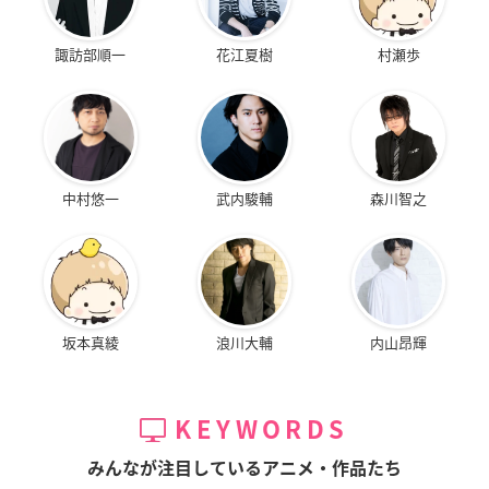
諏訪部順一
花江夏樹
村瀬歩
中村悠一
武内駿輔
森川智之
坂本真綾
浪川大輔
内山昂輝
KEYWORDS
みんなが注目しているアニメ・作品たち