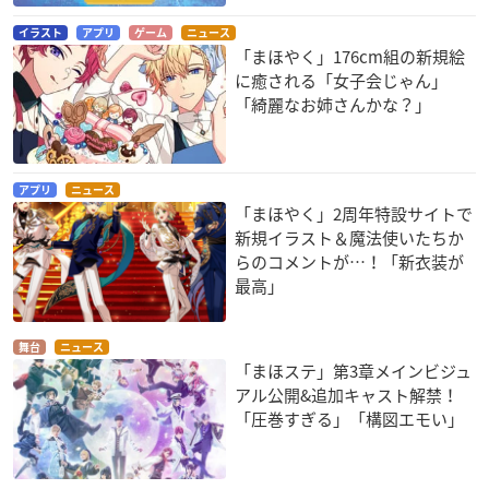
イラスト
アプリ
ゲーム
ニュース
「まほやく」176cm組の新規絵
に癒される「女子会じゃん」
「綺麗なお姉さんかな？」
アプリ
ニュース
「まほやく」2周年特設サイトで
新規イラスト＆魔法使いたちか
らのコメントが…！「新衣装が
最高」
舞台
ニュース
「まほステ」第3章メインビジュ
アル公開&追加キャスト解禁！
「圧巻すぎる」「構図エモい」