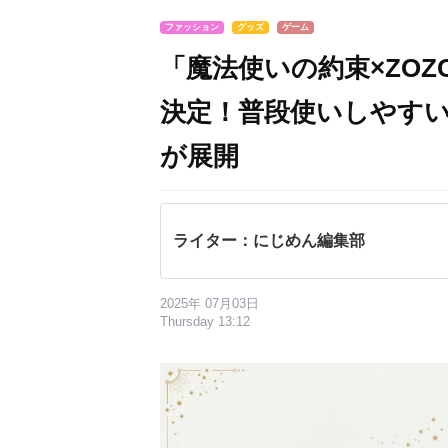
ファッション
グッズ
ゲーム
「魔法使いの約束×ZOZ
決定！普段使いしやす
が展開
ライター：にじめん編集部
2025年 07月03日
Thursday 13:12