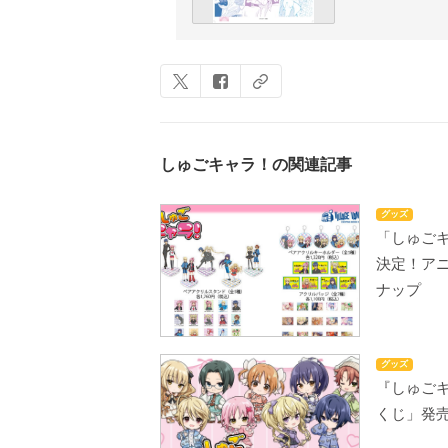
しゅごキャラ！の関連記事
グッズ
「しゅご
決定！ア
ナップ
グッズ
『しゅご
くじ」発