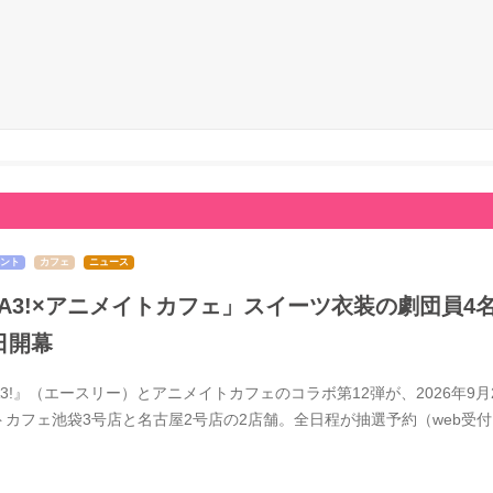
ント
カフェ
ニュース
A3!×アニメイトカフェ」スイーツ衣装の劇団員4
日開幕
A3!』（エースリー）とアニメイトカフェのコラボ第12弾が、2026年
トカフェ池袋3号店と名古屋2号店の2店舗。全日程が抽選予約（web受