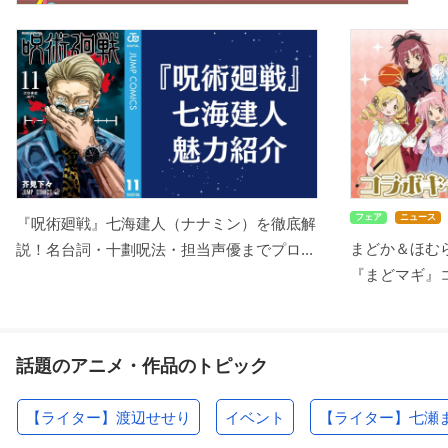
フェア
ニュース
『呪術廻戦』七海建人（ナナミン）を徹底解
まどか＆ほむ
説！名台詞・十劃呪法・担当声優までプロ...
『まどマギ』コ
話題のアニメ・作品のトピック
【ライター】渡辺せせり
イベント
【ライター】七瀬