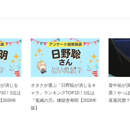
明が演じる
オタクが選ぶ「日野聡が演じるキ
畠中祐が
10！1位は
ャラ」ランキングTOP10！1位は
票！やっ
【2026年
『鬼滅の刃』煉󠄁獄杏寿郎【2026年
喜屋武暦
版】