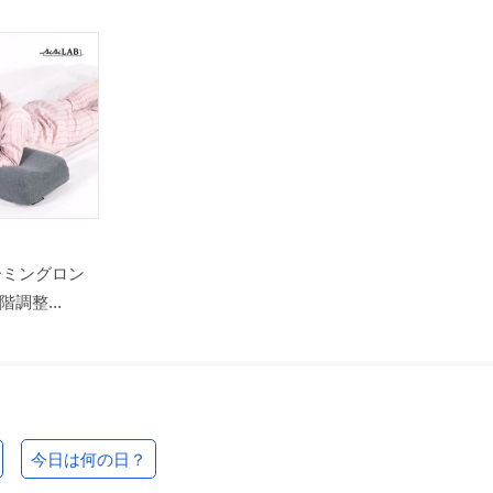
ーミングロン
調整...
今日は何の日？