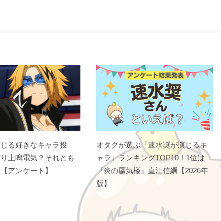
演じる好きなキャラ投
オタクが選ぶ「速水奨が演じるキ
ぱり上鳴電気？それとも
ャラ」ランキングTOP10！1位は
？【アンケート】
『炎の蜃気楼』直江信綱【2026年
版】