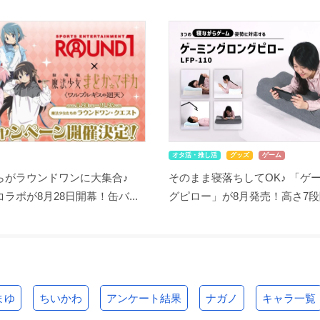
オタ活・推し活
グッズ
ゲーム
らがラウンドワンに大集合♪
そのまま寝落ちしてOK♪ 「ゲ
ラボが8月28日開幕！缶バ...
グピロー」が8月発売！高さ7段階
まゆ
ちいかわ
アンケート結果
ナガノ
キャラ一覧