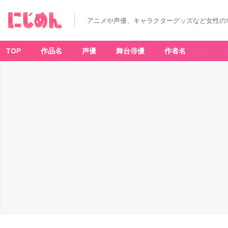
『し
ゅ
ご
アニメや声優、キャラクターグッズなど女性の
キ
ャ
ラ！』
ポ
ッ
TOP
作品名
声優
舞台俳優
作者名
プ
ア
ッ
プ
シ
ョ
ッ
プ
-
ア
ニ
メ
情
報
サ
イ
ト
に
じ
め
ん