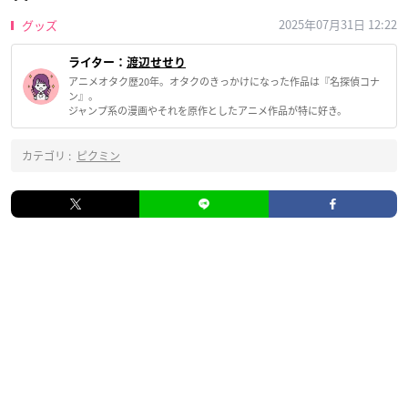
2025年07月31日 12:22
グッズ
ライター：
渡辺せせり
アニメオタク歴20年。オタクのきっかけになった作品は『名探偵コナ
ン』。
ジャンプ系の漫画やそれを原作としたアニメ作品が特に好き。
カテゴリ :
ピクミン