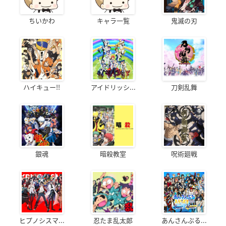
ちいかわ
キャラ一覧
鬼滅の刃
ハイキュー!!
アイドリッシ...
刀剣乱舞
銀魂
暗殺教室
呪術廻戦
ヒプノシスマ...
忍たま乱太郎
あんさんぶる...