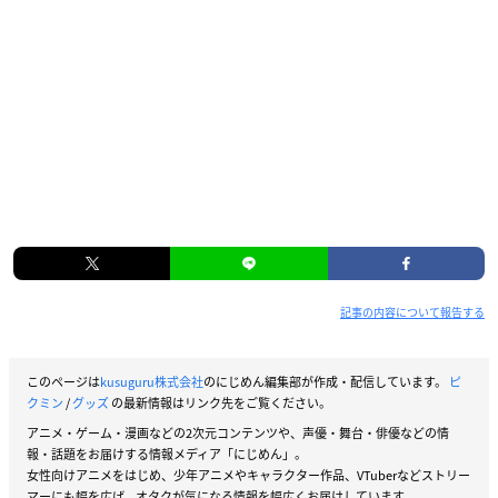
記事の内容について報告する
このページは
kusuguru株式会社
のにじめん編集部が作成・配信しています。
ピ
クミン
/
グッズ
の最新情報はリンク先をご覧ください。
アニメ・ゲーム・漫画などの2次元コンテンツや、声優・舞台・俳優などの情
報・話題をお届けする情報メディア「にじめん」。
女性向けアニメをはじめ、少年アニメやキャラクター作品、VTuberなどストリー
マーにも幅を広げ、オタクが気になる情報を幅広くお届けしています。