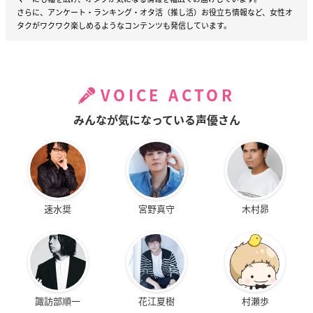
さらに、アンケート・ランキング・オタ活（推し活）お役立ち情報など、女性オ
タクがワクワク楽しめるようなコンテンツも発信しています。
VOICE ACTOR
みんなが気になっている声優さん
速水奨
宮野真守
木村昴
諏訪部順一
花江夏樹
村瀬歩