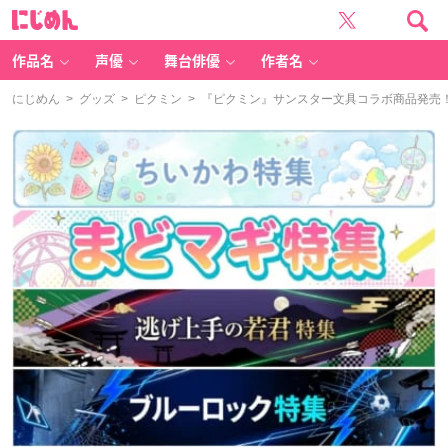
に
じ
め
ん
作品名
声優
舞台俳優
作者名
にじめん
>
グッズ
>
ピクミン
> 『ピクミン』サンスター文具コラボ商品発売