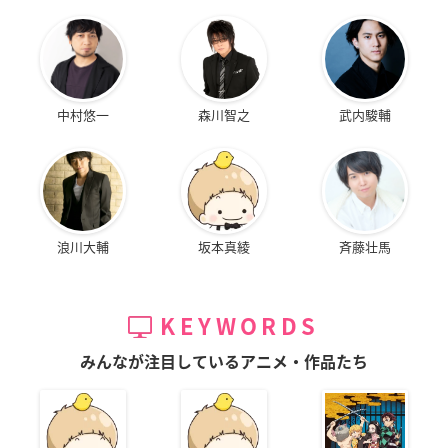
中村悠一
森川智之
武内駿輔
浪川大輔
坂本真綾
斉藤壮馬
KEYWORDS
みんなが注目しているアニメ・作品たち