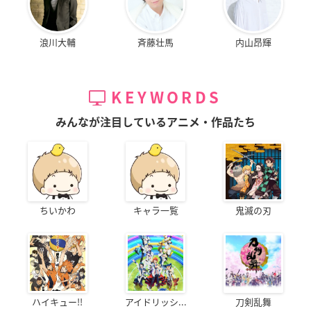
浪川大輔
斉藤壮馬
内山昂輝
KEYWORDS
みんなが注目しているアニメ・作品たち
ちいかわ
キャラ一覧
鬼滅の刃
ハイキュー!!
アイドリッシ...
刀剣乱舞