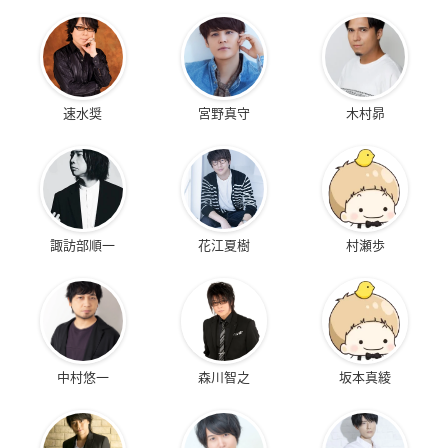
速水奨
宮野真守
木村昴
諏訪部順一
花江夏樹
村瀬歩
中村悠一
森川智之
坂本真綾