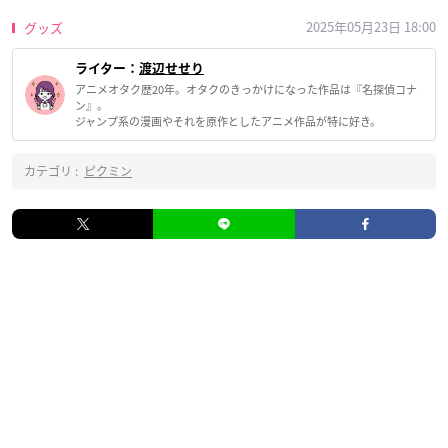
2025年05月23日 18:00
グッズ
ライター：
渡辺せせり
アニメオタク歴20年。オタクのきっかけになった作品は『名探偵コナ
ン』。
ジャンプ系の漫画やそれを原作としたアニメ作品が特に好き。
カテゴリ :
ピクミン