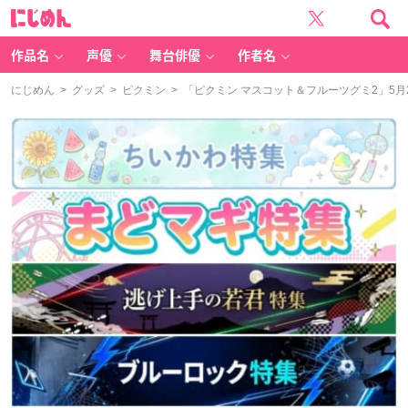
に
じ
め
ん
作品名
声優
舞台俳優
作者名
にじめん
>
グッズ
>
ピクミン
> 「ピクミン マスコット＆フルーツグミ2」5