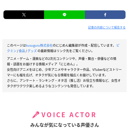
記事の内容について報告する
このページは
kusuguru株式会社
のにじめん編集部が作成・配信しています。
ピ
クミン
/
食品
/
グッズ
の最新情報はリンク先をご覧ください。
アニメ・ゲーム・漫画などの2次元コンテンツや、声優・舞台・俳優などの情
報・話題をお届けする情報メディア「にじめん」。
女性向けアニメをはじめ、少年アニメやキャラクター作品、VTuberなどストリー
マーにも幅を広げ、オタクが気になる情報を幅広くお届けしています。
さらに、アンケート・ランキング・オタ活（推し活）お役立ち情報など、女性オ
タクがワクワク楽しめるようなコンテンツも発信しています。
VOICE ACTOR
みんなが気になっている声優さん