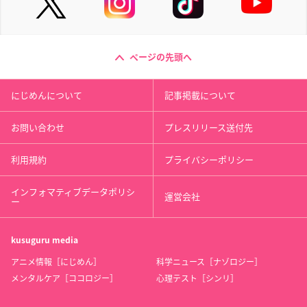
ページの先頭へ
にじめんについて
記事掲載について
お問い合わせ
プレスリリース送付先
利用規約
プライバシーポリシー
インフォマティブデータポリシ
運営会社
ー
kusuguru
media
アニメ情報［にじめん］
科学ニュース［ナゾロジー］
メンタルケア［ココロジー］
心理テスト［シンリ］