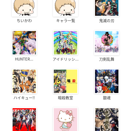
ちいかわ
キャラ一覧
鬼滅の刃
HUNTER...
アイドリッシ...
刀剣乱舞
ハイキュー!!
暗殺教室
銀魂