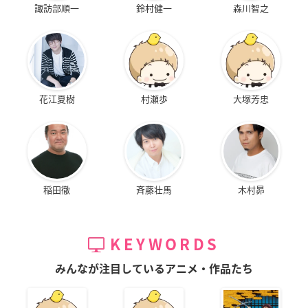
諏訪部順一
鈴村健一
森川智之
花江夏樹
村瀬歩
大塚芳忠
稲田徹
斉藤壮馬
木村昴
KEYWORDS
みんなが注目しているアニメ・作品たち