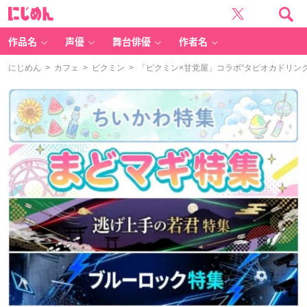
に
じ
め
ん
作品名
声優
舞台俳優
作者名
にじめん
>
カフェ
>
ピクミン
> 「ピクミン×甘党屋」コラボ“タピオカドリン