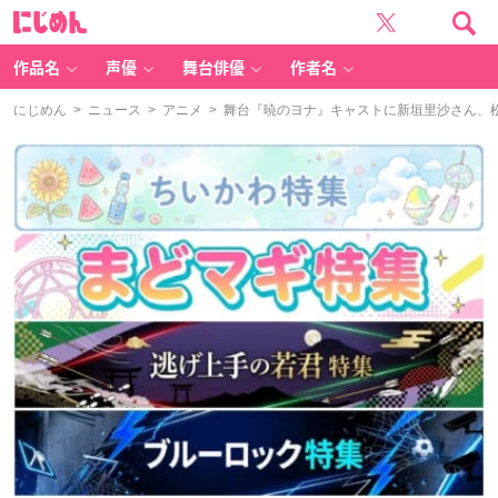
に
じ
め
ん
作品名
声優
舞台俳優
作者名
にじめん
>
ニュース
>
アニメ
> 舞台『暁のヨナ』キャストに新垣里沙さん、