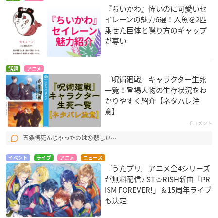
『ちいかわ』怖いのに可愛いセ
イレーンの魅力6選！人魚を2匹
乗せた巨体と喋り方のギャップ
が尊い
話題
アニメ
『呪術廻戦』キャラクター生死
一覧！登場人物の生存状況をわ
かりやすく紹介【ネタバレ注
意】
6コメント
五条悟死んじゃったのは😞悲しい⋯
イベント
ライブ
アニメ
ニュース
『うたプリ』アニメ全4シリーズ
が無料配信♪ ST☆RISH新曲「PR
ISM FOREVER!」＆15周年ライブ
も決定