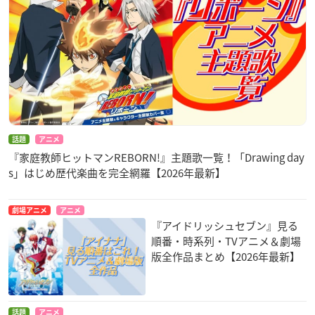
話題
アニメ
『家庭教師ヒットマンREBORN!』主題歌一覧！「Drawing day
s」はじめ歴代楽曲を完全網羅【2026年最新】
劇場アニメ
アニメ
『アイドリッシュセブン』見る
順番・時系列・TVアニメ＆劇場
版全作品まとめ【2026年最新】
話題
アニメ