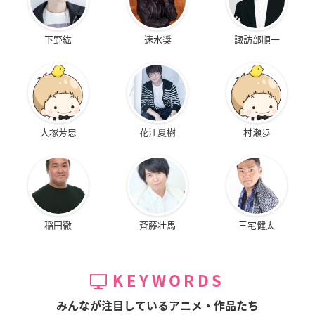
下野紘
速水奨
諏訪部順一
大塚芳忠
花江夏樹
村瀬歩
稲田徹
斉藤壮馬
三宅健太
KEYWORDS
みんなが注目しているアニメ・作品たち