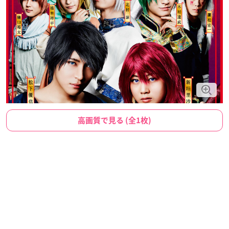
高画質で見る (全1枚)