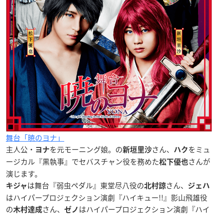
舞台「暁のヨナ」
主人公・
を元モーニング娘。の
さん、
をミュ
ヨナ
新垣里沙
ハク
ージカル『黒執事』でセバスチャン役を務めた
さんが
松下優也
演じます。
は舞台『弱虫ペダル』東堂尽八役の
さん、
キジャ
北村諒
ジェハ
はハイパープロジェクション演劇『ハイキュー!!』影山飛雄役
の
さん、
はハイパープロジェクション演劇『ハイ
木村達成
ゼノ