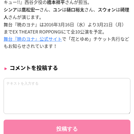
キュー!!』西谷夕役の
さんが担当。
橋本祥平
は
さん、
は
さん、
は
シンア
鷹松宏一
ユン
樋口裕太
スウォン
碕理
さんが演じます。
人
舞台『暁のヨナ』は2016年3月16日（水）より3月21日（月）
までEX THEATER ROPPONGIにて全10公演を予定。
舞台『暁のヨナ』公式サイト
で「花とゆめ」チケット先行など
もお知らせされています！
コメントを投稿する