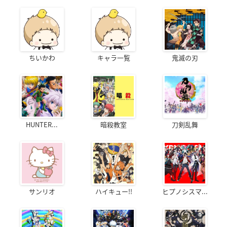
ちいかわ
キャラ一覧
鬼滅の刃
HUNTER...
暗殺教室
刀剣乱舞
サンリオ
ハイキュー!!
ヒプノシスマ...