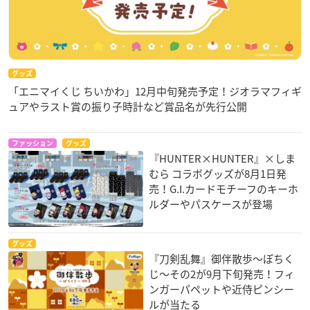
グッズ
「エニマイくじ ちいかわ」12月中旬発売予定！ジオラマフィギ
ュアやラスト賞の振り子時計など賞品名が先行公開
ファッション
グッズ
『HUNTER×HUNTER』×しま
むら コラボグッズが8月1日発
売！G.I.カードモチーフのキーホ
ルダーやパスケースが登場
グッズ
『刀剣乱舞』御伴散歩～ぽちく
じ～その2が9月下旬発売！フィ
ンガーパペットや近侍ピンシー
ルが当たる