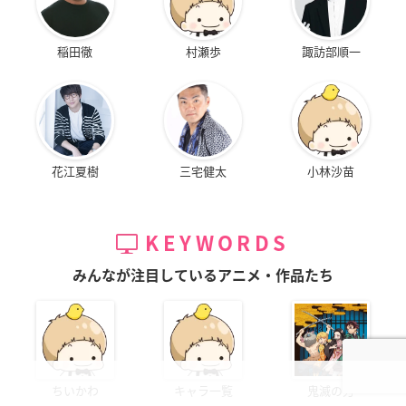
稲田徹
村瀬歩
諏訪部順一
花江夏樹
三宅健太
小林沙苗
KEYWORDS
みんなが注目しているアニメ・作品たち
ちいかわ
キャラ一覧
鬼滅の刃