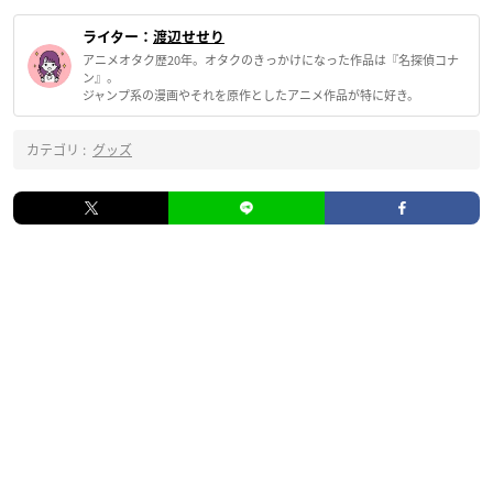
ライター：
渡辺せせり
アニメオタク歴20年。オタクのきっかけになった作品は『名探偵コナ
ン』。
ジャンプ系の漫画やそれを原作としたアニメ作品が特に好き。
カテゴリ :
グッズ