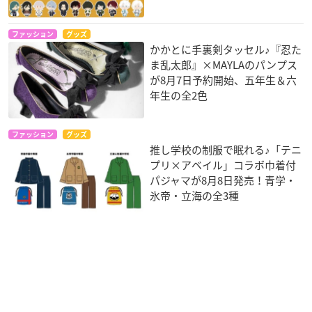
ファッション
グッズ
かかとに手裏剣タッセル♪『忍た
ま乱太郎』×MAYLAのパンプス
が8月7日予約開始、五年生＆六
年生の全2色
ファッション
グッズ
推し学校の制服で眠れる♪「テニ
プリ×アベイル」コラボ巾着付
パジャマが8月8日発売！青学・
氷帝・立海の全3種