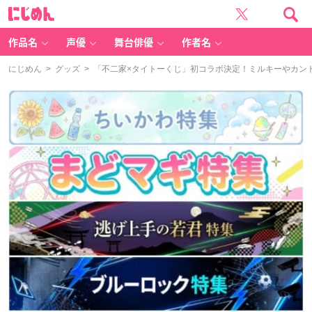
に
じ
め
ん
作品名
声優
舞台俳優
作者名
にじめん
>
グッズ
> 「不二家×タイトーくじ」初コラボ決定！ミルキーやカン