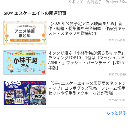
©ボンズ・内海紘子／Project SK∞
SK∞ エスケーエイトの関連記事
【2026年公開予定アニメ映画まとめ】新
作・続編・総集編を完全網羅！作品別キャ
スト・スタッフを徹底紹介
2026年7月03日
オタクが選ぶ「小林千晃が演じるキャラ」
ランキングTOP10！1位は『マッシュル-M
ASHLE-』マッシュ・バーンデッド【2025
年版】
2025年6月04日
「SK∞ エスケーエイト×郵便局のネットシ
ョップ」コラボグッズ発売！フレーム切手
セットや切手型アクキーなどが登場
2025年5月30日
もっと見る