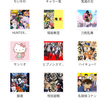
ちいかわ
キャラ一覧
鬼滅の刃
HUNTER...
暗殺教室
刀剣乱舞
サンリオ
ヒプノシスマ...
ハイキュー!!
銀魂
呪術廻戦
名探偵コナン