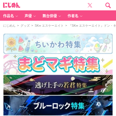
に
じ
め
ん
作品名
声優
舞台俳優
作者名
にじめん
>
グッズ
>
SK∞ エスケーエイト
> 『SK∞ エスケーエイト』ドン