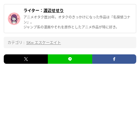
ライター：
渡辺せせり
アニメオタク歴20年。オタクのきっかけになった作品は『名探偵コナ
ン』。
ジャンプ系の漫画やそれを原作としたアニメ作品が特に好き。
カテゴリ :
SK∞ エスケーエイト