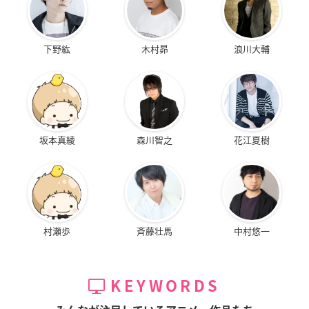
下野紘
木村昴
浪川大輔
坂本真綾
森川智之
花江夏樹
村瀬歩
斉藤壮馬
中村悠一
KEYWORDS