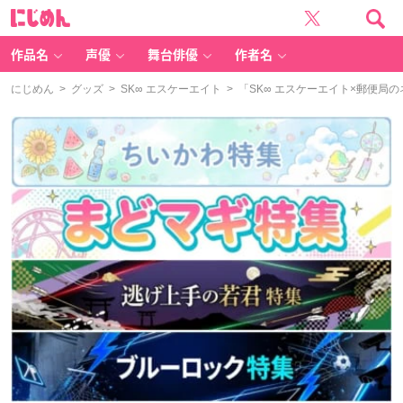
に
じ
め
ん
作品名
声優
舞台俳優
作者名
にじめん
>
グッズ
>
SK∞ エスケーエイト
> 「SK∞ エスケーエイト×郵便