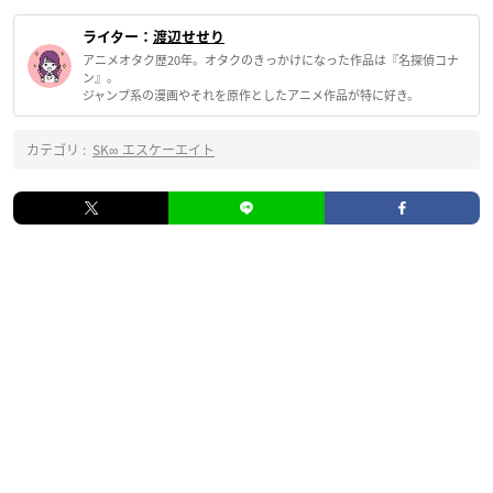
ライター：
渡辺せせり
アニメオタク歴20年。オタクのきっかけになった作品は『名探偵コナ
ン』。
ジャンプ系の漫画やそれを原作としたアニメ作品が特に好き。
カテゴリ :
SK∞ エスケーエイト