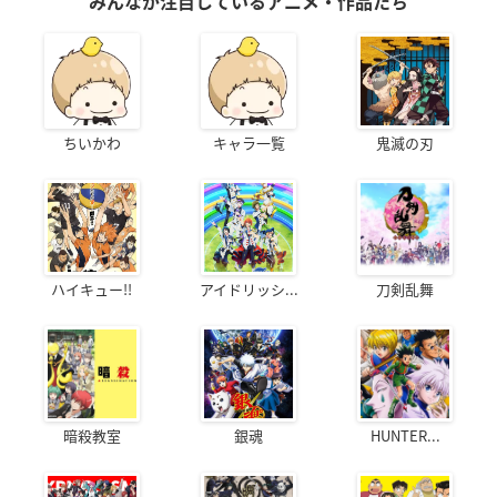
みんなが注目しているアニメ・作品たち
ちいかわ
キャラ一覧
鬼滅の刃
ハイキュー!!
アイドリッシ...
刀剣乱舞
暗殺教室
銀魂
HUNTER...