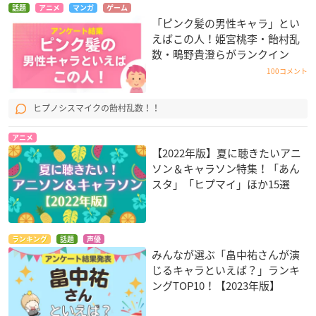
話題
アニメ
マンガ
ゲーム
「ピンク髪の男性キャラ」とい
えばこの人！姫宮桃李・飴村乱
数・鴫野貴澄らがランクイン
100コメント
ヒプノシスマイクの飴村乱数！！
アニメ
【2022年版】夏に聴きたいアニ
ソン＆キャラソン特集！「あん
スタ」「ヒプマイ」ほか15選
ランキング
話題
声優
みんなが選ぶ「畠中祐さんが演
じるキャラといえば？」ランキ
ングTOP10！【2023年版】