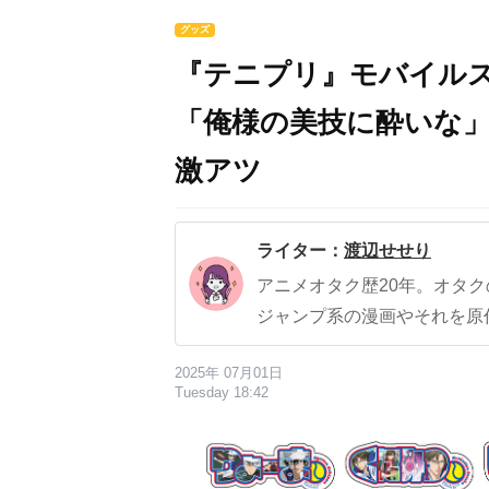
グッズ
『テニプリ』モバイル
「俺様の美技に酔いな」
激アツ
ライター：
渡辺せせり
アニメオタク歴20年。オタ
ジャンプ系の漫画やそれを原
2025年 07月01日
Tuesday 18:42