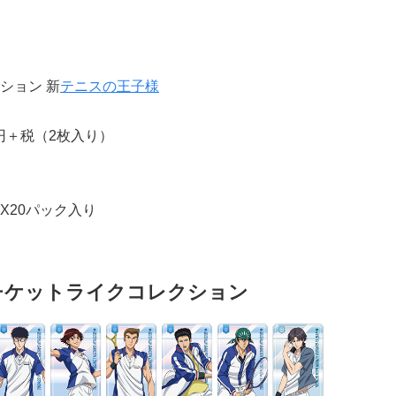
ション 新
テニスの王子様
0円＋税（2枚入り）
X20パック入り
チケットライクコレクション