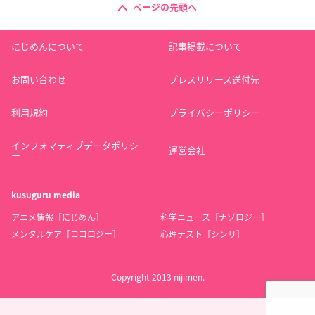
ページの先頭へ
にじめんについて
記事掲載について
お問い合わせ
プレスリリース送付先
利用規約
プライバシーポリシー
インフォマティブデータポリシ
運営会社
ー
kusuguru
media
アニメ情報［にじめん］
科学ニュース［ナゾロジー］
メンタルケア［ココロジー］
心理テスト［シンリ］
Copyright 2013 nijimen.