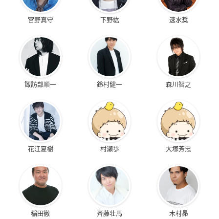
宮野真守
下野紘
速水奨
諏訪部順一
鈴村健一
森川智之
花江夏樹
村瀬歩
大塚芳忠
稲田徹
斉藤壮馬
木村昴