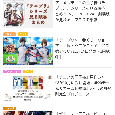
アニメ『テニスの王子様（テニ
プリ）』シリーズを見る順番ま
とめ！TVアニメ・OVA・劇場版
が見れるサブスクを網羅
一番くじ
グッズ
「テニプリ×一番くじ」リョー
マ・手塚・不二がフィギュアで
勢ぞろい♪12月24日発売・1回80
0円
ファッション
グッズ
『テニスの王子様』原作ジャー
ジが10月に受注開始！全20チー
ム＆ネーム刺繍155キャラの許斐
剛完全プロデュース
ニュース
『新テニスの王子様』新曲CD