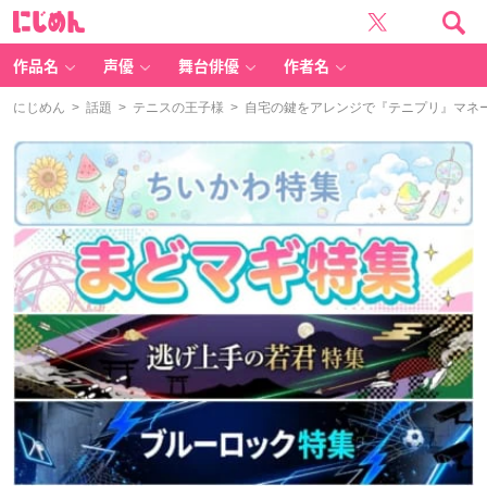
に
じ
め
ん
作品名
声優
舞台俳優
作者名
にじめん
>
話題
>
テニスの王子様
> 自宅の鍵をアレンジで『テニプリ』マネ