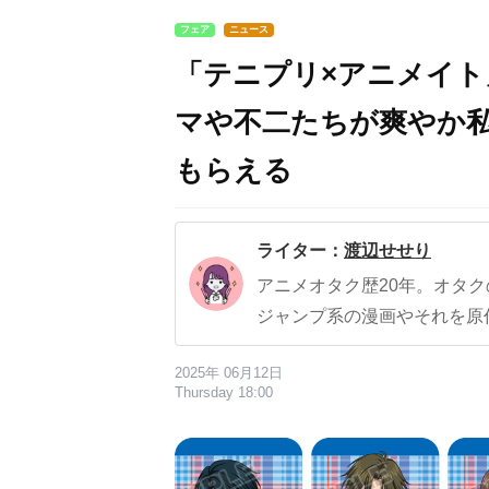
フェア
ニュース
「テニプリ×アニメイ
マや不二たちが爽やか
もらえる
ライター：
渡辺せせり
アニメオタク歴20年。オタ
ジャンプ系の漫画やそれを原
2025年 06月12日
Thursday 18:00