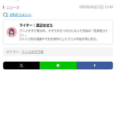
2025年06月12日 12:49
ニュース
1
ライター：
渡辺せせり
アニメオタク歴20年。オタクのきっかけになった作品は『名探偵コナ
ン』。
ジャンプ系の漫画やそれを原作としたアニメ作品が特に好き。
カテゴリ :
テニスの王子様