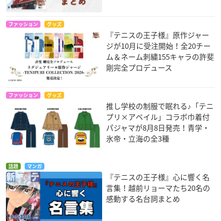
ファッション
グッズ
『テニスの王子様』原作ジャー
ジが10月に受注開始！全20チー
ム＆ネーム刺繍155キャラの許斐
剛完全プロデュース
ファッション
グッズ
推し学校の制服で眠れる♪「テニ
プリ×アベイル」コラボ巾着付
パジャマが8月8日発売！青学・
氷帝・立海の全3種
話題
マンガ
『テニスの王子様』心に響く名
言集！越前リョーマたち20名の
感動する名台詞まとめ