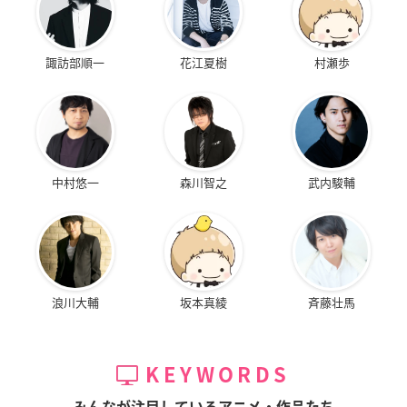
諏訪部順一
花江夏樹
村瀬歩
中村悠一
森川智之
武内駿輔
浪川大輔
坂本真綾
斉藤壮馬
KEYWORDS