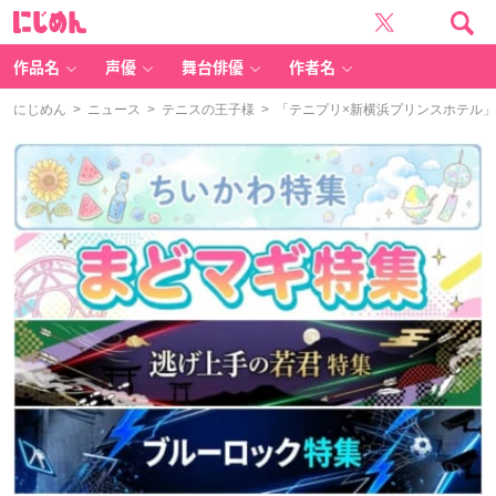
に
じ
め
ん
作品名
声優
舞台俳優
作者名
にじめん
>
ニュース
>
テニスの王子様
> 「テニプリ×新横浜プリンスホテル