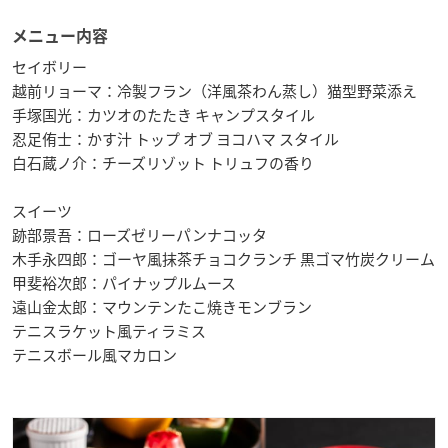
メニュー内容
セイボリー
越前リョーマ：冷製フラン（洋風茶わん蒸し）猫型野菜添え
手塚国光：カツオのたたき キャンプスタイル
忍足侑士：かす汁 トップ オブ ヨコハマ スタイル
白石蔵ノ介：チーズリゾット トリュフの香り
スイーツ
跡部景吾：ローズゼリーパンナコッタ
木手永四郎：ゴーヤ風抹茶チョコクランチ 黒ゴマ竹炭クリーム
甲斐裕次郎：パイナップルムース
遠山金太郎：マウンテンたこ焼きモンブラン
テニスラケット風ティラミス
テニスボール風マカロン