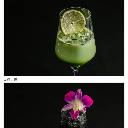
▲忍足侑士