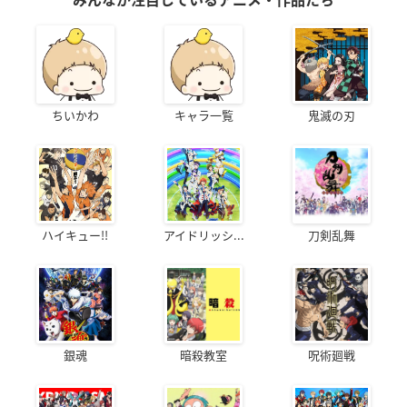
みんなが注目しているアニメ・作品たち
ちいかわ
キャラ一覧
鬼滅の刃
ハイキュー!!
アイドリッシ...
刀剣乱舞
銀魂
暗殺教室
呪術廻戦