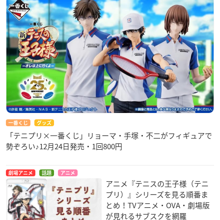
一番くじ
グッズ
「テニプリ×一番くじ」リョーマ・手塚・不二がフィギュアで
勢ぞろい♪12月24日発売・1回800円
劇場アニメ
話題
アニメ
アニメ『テニスの王子様（テニ
プリ）』シリーズを見る順番ま
とめ！TVアニメ・OVA・劇場版
が見れるサブスクを網羅