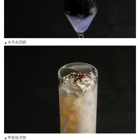
▲木手永四郎
▲甲斐裕次郎