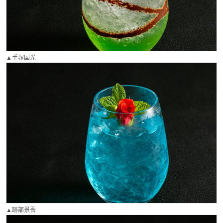
▲手塚国光
▲跡部景吾