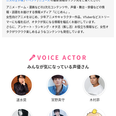
ニスの王子様
/
イベント
/
ニュース
の最新情報はリンク先をご覧ください。
アニメ・ゲーム・漫画などの2次元コンテンツや、声優・舞台・俳優などの情
報・話題をお届けする情報メディア「にじめん」。
女性向けアニメをはじめ、少年アニメやキャラクター作品、VTuberなどストリー
マーにも幅を広げ、オタクが気になる情報を幅広くお届けしています。
さらに、アンケート・ランキング・オタ活（推し活）お役立ち情報など、女性オ
タクがワクワク楽しめるようなコンテンツも発信しています。
VOICE ACTOR
みんなが気になっている声優さん
速水奨
宮野真守
木村昴